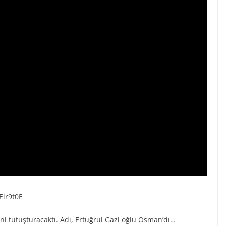
Eir9t0E
ini tutuşturacaktı. Adı, Ertuğrul Gazi oğlu Osman’dı…