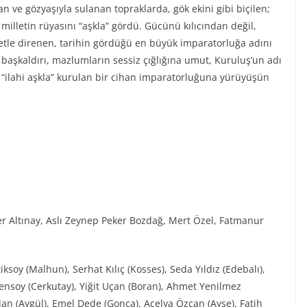
n ve gözyaşıyla sulanan topraklarda, gök ekini gibi biçilen;
r milletin rüyasını “aşkla” gördü. Gücünü kılıcından değil,
iyetle direnen, tarihin gördüğü en büyük imparatorluğa adını
ı başkaldırı, mazlumların sessiz çığlığına umut, Kuruluş’un adı
“ilahi aşkla” kurulan bir cihan imparatorluğuna yürüyüşün
r Altınay, Aslı Zeynep Peker Bozdağ, Mert Özel, Fatmanur
ksoy (Malhun), Serhat Kılıç (Kosses), Seda Yıldız (Edebalı),
Şensoy (Cerkutay), Yiğit Uçan (Boran), Ahmet Yenilmez
an (Aygül), Emel Dede (Gonca), Açelya Özcan (Ayşe), Fatih