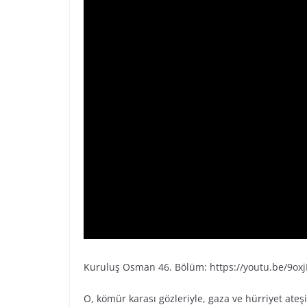
Kuruluş Osman 46. Bölüm: https://youtu.be/9oxj
O, kömür karası gözleriyle, gaza ve hürriyet ateş