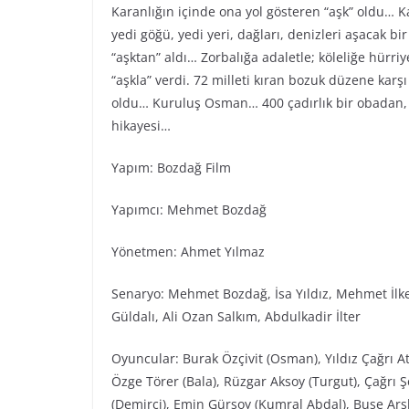
Karanlığın içinde ona yol gösteren “aşk” oldu… Ka
yedi göğü, yedi yeri, dağları, denizleri aşacak bi
“aşktan” aldı… Zorbalığa adaletle; köleliğe hürr
“aşkla” verdi. 72 milleti kıran bozuk düzene karş
oldu… Kuruluş Osman… 400 çadırlık bir obadan, 
hikayesi…
Yapım: Bozdağ Film
Yapımcı: Mehmet Bozdağ
Yönetmen: Ahmet Yılmaz
Senaryo: Mehmet Bozdağ, İsa Yıldız, Mehmet İlke
Güldalı, Ali Ozan Salkım, Abdulkadir İlter
Oyuncular: Burak Özçivit (Osman), Yıldız Çağrı Ati
Özge Törer (Bala), Rüzgar Aksoy (Turgut), Çağrı 
(Demirci), Emin Gürsoy (Kumral Abdal), Buse Arsl