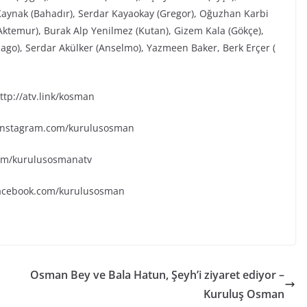
aynak (Bahadır), Serdar Kayaokay (Gregor), Oğuzhan Karbi
(Aktemur), Burak Alp Yenilmez (Kutan), Gizem Kala (Gökçe),
go), Serdar Akülker (Anselmo), Yazmeen Baker, Berk Erçer (
tp://atv.link/kosman
.instagram.com/kurulusosman
.com/kurulusosmanatv
facebook.com/kurulusosman
Osman Bey ve Bala Hatun, Şeyh’i ziyaret ediyor –
Kuruluş Osman