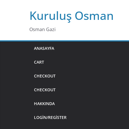
Skip
Kuruluş Osman
to
content
Osman Gazi
ANASAYFA
CART
CHECKOUT
CHECKOUT
HAKKINDA
LOGIN/REGISTER