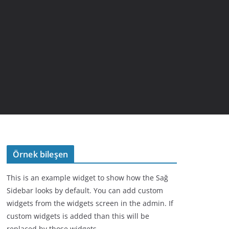
Örnek bileşen
This is an example widget to show how the Sağ
Sidebar looks by default. You can add custom
widgets from the widgets screen in the admin. If
custom widgets is added than this will be
replaced by those widgets.