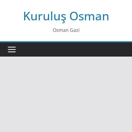
Skip
Kuruluş Osman
to
content
Osman Gazi