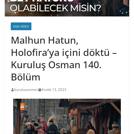
KISA VIDEO
Malhun Hatun,
Holofira’ya içini döktü –
Kuruluş Osman 140.
Bölüm
kurulusosman
Aralık 13, 2023