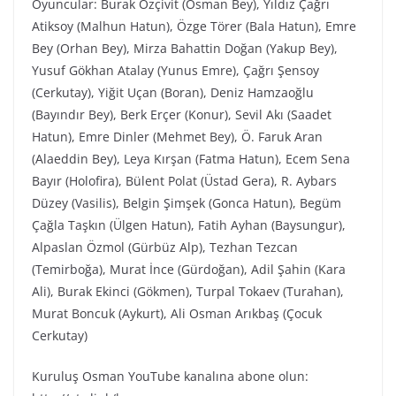
Oyuncular: Burak Özçivit (Osman Bey), Yıldız Çağrı
Atiksoy (Malhun Hatun), Özge Törer (Bala Hatun), Emre
Bey (Orhan Bey), Mirza Bahattin Doğan (Yakup Bey),
Yusuf Gökhan Atalay (Yunus Emre), Çağrı Şensoy
(Cerkutay), Yiğit Uçan (Boran), Deniz Hamzaoğlu
(Bayındır Bey), Berk Erçer (Konur), Sevil Akı (Saadet
Hatun), Emre Dinler (Mehmet Bey), Ö. Faruk Aran
(Alaeddin Bey), Leya Kırşan (Fatma Hatun), Ecem Sena
Bayır (Holofira), Bülent Polat (Üstad Gera), R. Aybars
Düzey (Vasilis), Belgin Şimşek (Gonca Hatun), Begüm
Çağla Taşkın (Ülgen Hatun), Fatih Ayhan (Baysungur),
Alpaslan Özmol (Gürbüz Alp), Tezhan Tezcan
(Temirboğa), Murat İnce (Gürdoğan), Adil Şahin (Kara
Ali), Burak Ekinci (Gökmen), Turpal Tokaev (Turahan),
Murat Boncuk (Aykurt), Ali Osman Arıkbaş (Çocuk
Cerkutay)
Kuruluş Osman YouTube kanalına abone olun: