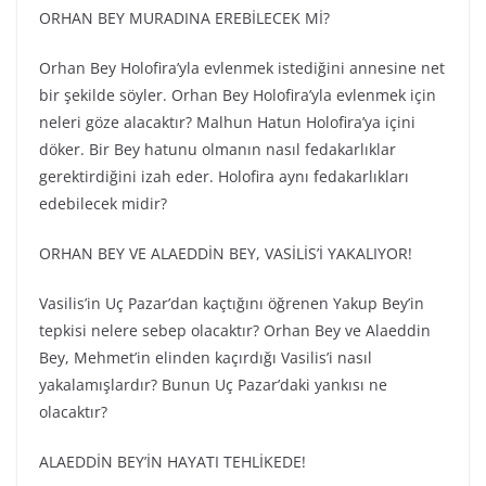
ORHAN BEY MURADINA EREBİLECEK Mİ?
Orhan Bey Holofira’yla evlenmek istediğini annesine net
bir şekilde söyler. Orhan Bey Holofira’yla evlenmek için
neleri göze alacaktır? Malhun Hatun Holofira’ya içini
döker. Bir Bey hatunu olmanın nasıl fedakarlıklar
gerektirdiğini izah eder. Holofira aynı fedakarlıkları
edebilecek midir?
ORHAN BEY VE ALAEDDİN BEY, VASİLİS’İ YAKALIYOR!
Vasilis’in Uç Pazar’dan kaçtığını öğrenen Yakup Bey’in
tepkisi nelere sebep olacaktır? Orhan Bey ve Alaeddin
Bey, Mehmet’in elinden kaçırdığı Vasilis’i nasıl
yakalamışlardır? Bunun Uç Pazar’daki yankısı ne
olacaktır?
ALAEDDİN BEY’İN HAYATI TEHLİKEDE!