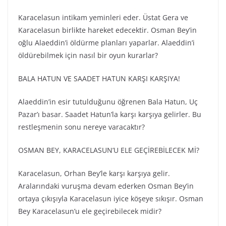
Karacelasun intikam yeminleri eder. Üstat Gera ve
Karacelasun birlikte hareket edecektir. Osman Bey’in
oğlu Alaeddin’i öldürme planları yaparlar. Alaeddin’i
öldürebilmek için nasıl bir oyun kurarlar?
BALA HATUN VE SAADET HATUN KARŞI KARŞIYA!
Alaeddin’in esir tutulduğunu öğrenen Bala Hatun, Uç
Pazar’ı basar. Saadet Hatun’la karşı karşıya gelirler. Bu
restleşmenin sonu nereye varacaktır?
OSMAN BEY, KARACELASUN’U ELE GEÇİREBİLECEK Mİ?
Karacelasun, Orhan Bey’le karşı karşıya gelir.
Aralarındaki vuruşma devam ederken Osman Bey’in
ortaya çıkışıyla Karacelasun iyice köşeye sıkışır. Osman
Bey Karacelasun’u ele geçirebilecek midir?