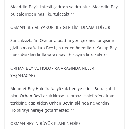
Alaeddin Bey’e kafesli çadırda saldırı olur. Alaeddin Bey
bu saldırıdan nasıl kurtulacaktır?
OSMAN BEY VE YAKUP BEY GERİLİMİ DEVAM EDİYOR!
Sancaksızlar’ın Osman’a biadını geri çekmesi bilgisinin
gizli olması Yakup Bey için neden önemlidir. Yakup Bey,
Sancaksız’ları kullanarak nasıl bir oyun kuracaktır?
ORHAN BEY VE HOLOFİRA ARASINDA NELER
YAŞANACAK?
Mehmet Bey Holofira’ya yüzük hediye eder. Buna şahit
olan Orhan Bey’i artık kimse tutamaz. Holofira’yı atının
terkisine atıp giden Orhan Bey’in aklında ne vardır?
Holofira’yı nereye götürmektedir?
OSMAN BEY’İN BÜYÜK PLANI NEDİR?