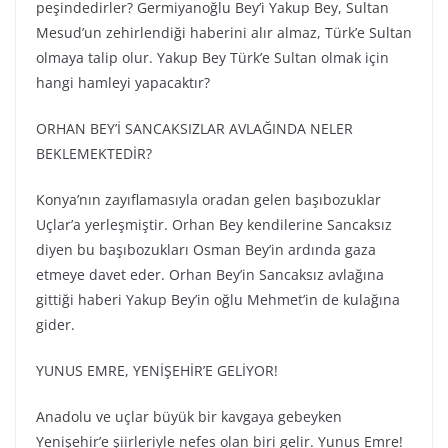
peşindedirler? Germiyanoğlu Bey’i Yakup Bey, Sultan
Mesud’un zehirlendiği haberini alır almaz, Türk’e Sultan
olmaya talip olur. Yakup Bey Türk’e Sultan olmak için
hangi hamleyi yapacaktır?
ORHAN BEY’İ SANCAKSIZLAR AVLAĞINDA NELER
BEKLEMEKTEDİR?
Konya’nın zayıflamasıyla oradan gelen başıbozuklar
Uçlar’a yerleşmiştir. Orhan Bey kendilerine Sancaksız
diyen bu başıbozukları Osman Bey’in ardında gaza
etmeye davet eder. Orhan Bey’in Sancaksız avlağına
gittiği haberi Yakup Bey’in oğlu Mehmet’in de kulağına
gider.
YUNUS EMRE, YENİŞEHİR’E GELİYOR!
Anadolu ve uçlar büyük bir kavgaya gebeyken
Yenişehir’e şiirleriyle nefes olan biri gelir. Yunus Emre!