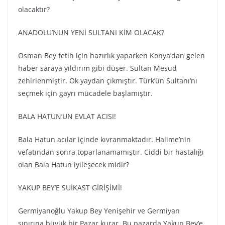
olacaktır?
ANADOLU’NUN YENİ SULTANI KİM OLACAK?
Osman Bey fetih için hazırlık yaparken Konya’dan gelen
haber saraya yıldırım gibi düşer. Sultan Mesud
zehirlenmiştir. Ok yaydan çıkmıştır. Türk’ün Sultanı’nı
seçmek için gayrı mücadele başlamıştır.
BALA HATUN’UN EVLAT ACISI!
Bala Hatun acılar içinde kıvranmaktadır. Halime’nin
vefatından sonra toparlanamamıştır. Ciddi bir hastalığı
olan Bala Hatun iyileşecek midir?
YAKUP BEY’E SUİKAST GİRİŞİMİ!
Germiyanoğlu Yakup Bey Yenişehir ve Germiyan
sınırına büyük bir Pazar kurar. Bu pazarda Yakup Bey’e