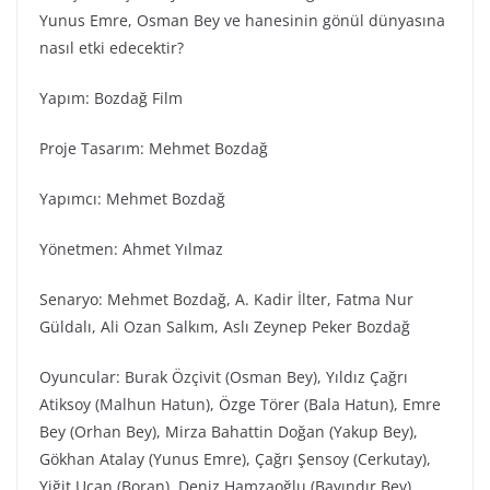
Yunus Emre, Osman Bey ve hanesinin gönül dünyasına
nasıl etki edecektir?
Yapım: Bozdağ Fi̇lm
Proje Tasarım: Mehmet Bozdağ
Yapımcı: Mehmet Bozdağ
Yönetmen: Ahmet Yılmaz
Senaryo: Mehmet Bozdağ, A. Kadir İlter, Fatma Nur
Güldalı, Ali Ozan Salkım, Aslı Zeynep Peker Bozdağ
Oyuncular: Burak Özçivit (Osman Bey), Yıldız Çağrı
Atiksoy (Malhun Hatun), Özge Törer (Bala Hatun), Emre
Bey (Orhan Bey), Mirza Bahattin Doğan (Yakup Bey),
Gökhan Atalay (Yunus Emre), Çağrı Şensoy (Cerkutay),
Yiğit Uçan (Boran), Deniz Hamzaoğlu (Bayındır Bey),