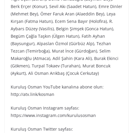
Berk Erçer (Konur), Sevil Akı (Saadet Hatun), Emre Dinler
(Mehmet Bey), Ömer Faruk Aran (Alaeddin Bey), Leya
Kırşan (Fatma Hatun), Ecem Sena Bayır (Holofira), R.
Aybars Düzey (Vasilis), Belgin Şimşek (Gonca Hatun),
Begüm Çağla Taşkın (Ülgen Hatun), Fatih Ayhan
(Baysungur), Alpaslan Özmol (Gürbüz Alp), Tezhan
Tezcan (Temirboğa), Murat İnce (Gürdoğan), Selim
Makaroğlu (Atmaca), Adil Şahin (Kara Ali), Burak Ekinci
(Gökmen), Turpal Tokaev (Turahan), Murat Boncuk
(Aykurt), Ali Osman Arıkbaş (Çocuk Cerkutay)
Kuruluş Osman YouTube kanalına abone olun:
http://atv.link/kosman
Kuruluş Osman Instagram sayfası:
https://www.instagram.com/kurulusosman
Kuruluş Osman Twitter sayfası: