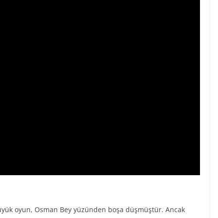
büyük oyun, Osman Bey yüzünden boşa düşmüştür. Ancak