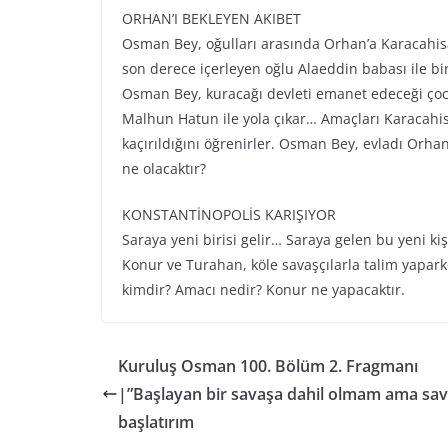
ORHAN’I BEKLEYEN AKIBET
Osman Bey, oğulları arasında Orhan’a Karacahis
son derece içerleyen oğlu Alaeddin babası ile bi
Osman Bey, kuracağı devleti emanet edeceği çocu
Malhun Hatun ile yola çıkar… Amaçları Karacahisa
kaçırıldığını öğrenirler. Osman Bey, evladı Orhan
ne olacaktır?
KONSTANTİNOPOLİS KARIŞIYOR
Saraya yeni birisi gelir… Saraya gelen bu yeni ki
Konur ve Turahan, köle savaşçılarla talim yaparke
kimdir? Amacı nedir? Konur ne yapacaktır.
Kuruluş Osman 100. Bölüm 2. Fragmanı
|”Başlayan bir savaşa dahil olmam ama sa
başlatırım