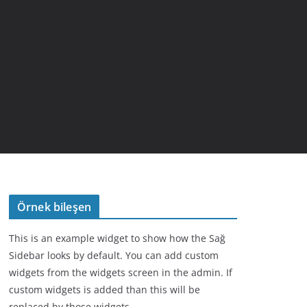
Örnek bileşen
This is an example widget to show how the Sağ
Sidebar looks by default. You can add custom
widgets from the widgets screen in the admin. If
custom widgets is added than this will be
replaced by those widgets.