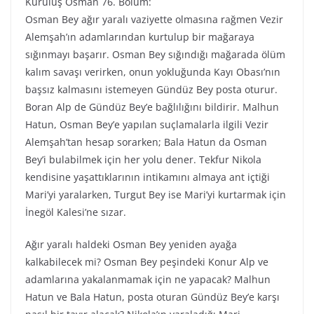
Kuruluş Osman 76. Bölüm:
Osman Bey ağır yaralı vaziyette olmasına rağmen Vezir
Alemşah’ın adamlarından kurtulup bir mağaraya
sığınmayı başarır. Osman Bey sığındığı mağarada ölüm
kalım savaşı verirken, onun yokluğunda Kayı Obası’nın
başsız kalmasını istemeyen Gündüz Bey posta oturur.
Boran Alp de Gündüz Bey’e bağlılığını bildirir. Malhun
Hatun, Osman Bey’e yapılan suçlamalarla ilgili Vezir
Alemşah’tan hesap sorarken; Bala Hatun da Osman
Bey’i bulabilmek için her yolu dener. Tekfur Nikola
kendisine yaşattıklarının intikamını almaya ant içtiği
Mari’yi yaralarken, Turgut Bey ise Mari’yi kurtarmak için
İnegöl Kalesi’ne sızar.
Ağır yaralı haldeki Osman Bey yeniden ayağa
kalkabilecek mi? Osman Bey peşindeki Konur Alp ve
adamlarına yakalanmamak için ne yapacak? Malhun
Hatun ve Bala Hatun, posta oturan Gündüz Bey’e karşı