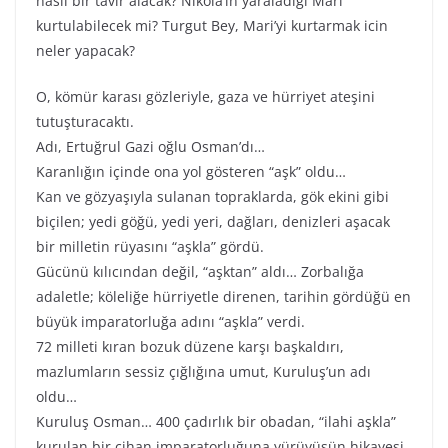
nasıl bir tavır alacak? Nikola’ın yaraladığı Mari
kurtulabilecek mi? Turgut Bey, Mari’yi kurtarmak icin
neler yapacak?
O, kömür karası gözleriyle, gaza ve hürriyet ateşini
tutuşturacaktı.
Adı, Ertuğrul Gazi oğlu Osman’dı…
Karanlığın içinde ona yol gösteren “aşk” oldu…
Kan ve gözyaşıyla sulanan topraklarda, gök ekini gibi
biçilen; yedi göğü, yedi yeri, dağları, denizleri aşacak
bir milletin rüyasını “aşkla” gördü.
Gücünü kılıcından değil, “aşktan” aldı… Zorbalığa
adaletle; köleliğe hürriyetle direnen, tarihin gördüğü en
büyük imparatorluğa adını “aşkla” verdi.
72 milleti kıran bozuk düzene karşı başkaldırı,
mazlumların sessiz çığlığına umut, Kuruluş’un adı
oldu…
Kuruluş Osman… 400 çadırlık bir obadan, “ilahi aşkla”
kurulan bir cihan imparatorluğuna yürüyüşün hikayesi.