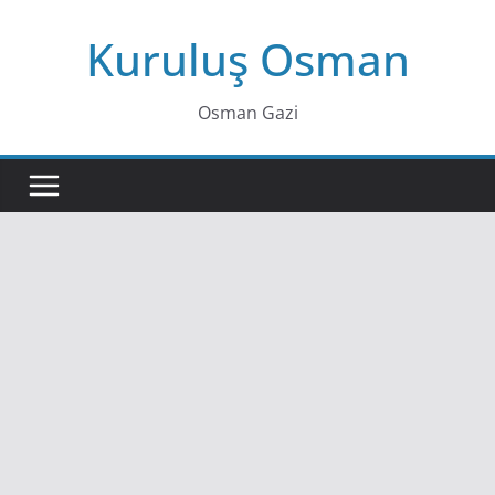
Skip
Kuruluş Osman
to
content
Osman Gazi