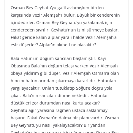
Osman Bey Geyhatu’yu gafil avlamışken birden
karşısında Vezir Alemşah’ı bulur. Büyük bir cenderenin
içindedirler. Osman Bey Geyhatu’yu yakalamak için
cendereden sıyrılır. Geyhatu’nun izini sürmeye başlar.
Fakat geride kalan alplar yaralı halde Vezir Alemşah’a
esir düşerler? Alplar’ın akıbeti ne olacaktır?
Bala Hatun’un doğum sancıları başlamıştır. Kayı
Obasında Bala’nın doğum telaşı varken Vezir Alemşah
obaya yıldırım gibi düşer. Vezir Alemşah Osman’a olan
hıncını hatunlarından çıkarmaya kararlıdır. Hatunları
yargılayacaktır. Onları tutuklatıp Söğüt’e doğru yola
çıkar. Bala’nın sancıları dinmemektedir. Hatunlar
düştükleri zor durumdan nasıl kurtulacaktır?
Geyhatu ağır yarasına rağmen ustaca saklanmayı
başarır. Fakat Osman’ın daima bir planı vardır. Osman
Bey Geyhatu’yu nasıl yakalayacaktır? Bir yandan
Geyhatu’ya hesap sormak için uğraş veren Osman Bey