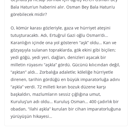
Bala Hatun’un haberini alır. Osman Bey Bala Hatun’u
görebilecek midir?
O, kömür karası gözleriyle, gaza ve hürriyet ateşini
tutuşturacaktı. Adı, Ertuğrul Gazi oğlu Osman’dı…
Karanlığın içinde ona yol gösteren “aşk” oldu… Kan ve
gözyaşıyla sulanan topraklarda, gök ekini gibi biçilen;
yedi göğü, yedi yeri, dağları, denizleri aşacak bir
milletin rüyasını “aşkla” gördü. Gücünü kılıcından değil,
“aşktan” aldı… Zorbalığa adaletle; köleliğe hürriyetle
direnen, tarihin gördüğü en büyük imparatorluğa adını
“aşkla” verdi. 72 milleti kıran bozuk düzene karşı
başkaldırı, mazlumların sessiz çığlığına umut,
Kuruluş’un adı oldu… Kuruluş Osman… 400 çadırlık bir
obadan, “ilahi aşkla” kurulan bir cihan imparatorluğuna
yürüyüşün hikayesi…