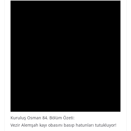
Kuruluş Osman 84. Bölüm Özeti:
Vezir Alemşah kayı obasını basıp hatunları tutukluyor!