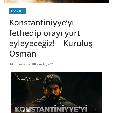
KISA VIDEO
Konstantiniyye’yi
fethedip orayı yurt
eyleyeceğiz! – Kuruluş
Osman
kurulusosman
Ekim 16, 2023