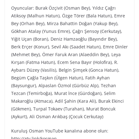
Oyuncular: Burak Özçivit (Osman Bey), Yıldız Çağrı
Atiksoy (Malhun Hatun), Özge Törer (Bala Hatun), Emre
Bey (Orhan Bey), Mirza Bahattin Doğan (Yakup Bey),
Gökhan Atalay (Yunus Emre), Çağrı Şensoy (Cerkutay),
Yiğit Uçan (Boran), Deniz Hamzaoğlu (Bayındır Bey),
Berk Erçer (Konur), Sevil Akı (Saadet Hatun), Emre Dinler
(Mehmet Bey), Ömer Faruk Aran (Alaeddin Bey), Leya
Kırşan (Fatma Hatun), Ecem Sena Bayır (Holofira), R.
Aybars Düzey (Vasilis), Belgin Şimşek (Gonca Hatun),
Begüm Çağla Taşkın (Ülgen Hatun), Fatih Ayhan
(Baysungur), Alpaslan Özmol (Gürbüz Alp), Tezhan
Tezcan (Temirboğa), Murat İnce (Gürdoğan), Selim
Makaroğlu (Atmaca), Adil Şahin (Kara Ali), Burak Ekinci
(Gökmen), Turpal Tokaev (Turahan), Murat Boncuk
(Aykurt), Ali Osman Arıkbaş (Çocuk Cerkutay)
Kuruluş Osman YouTube kanalına abone olun:
http://atv.link/kosman