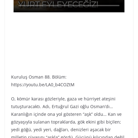
Kuruluş Osman 88. Bölüm:
https://youtu.be/LA0_b4COZtM
O, kömür karası gözleriyle, gaza ve hürriyet ateşini
tutuşturacaktı. Adı, Ertuğrul Gazi oğlu Osman’dı…
Karanlığın içinde ona yol gösteren “aşk” oldu… Kan ve
gözyaşıyla sulanan topraklarda, gök ekini gibi biçilen;
yedi göğü, yedi yeri, dağları, denizleri aşacak bir
milletin rüyasını “aşkla” gördü. Gücünü kılıcından değil,