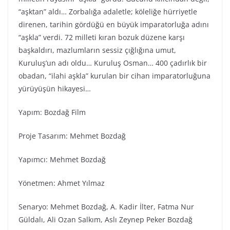
“aşktan” aldı… Zorbalığa adaletle; köleliğe hürriyetle
direnen, tarihin gördüğü en büyük imparatorluğa adını
“aşkla” verdi. 72 milleti kıran bozuk düzene karşı
başkaldırı, mazlumların sessiz çığlığına umut,
Kuruluş’un adı oldu… Kuruluş Osman… 400 çadırlık bir
obadan, “ilahi aşkla” kurulan bir cihan imparatorluğuna
yürüyüşün hikayesi…
Yapım: Bozdağ Fi̇lm
Proje Tasarım: Mehmet Bozdağ
Yapımcı: Mehmet Bozdağ
Yönetmen: Ahmet Yılmaz
Senaryo: Mehmet Bozdağ, A. Kadir İlter, Fatma Nur
Güldalı, Ali Ozan Salkım, Aslı Zeynep Peker Bozdağ