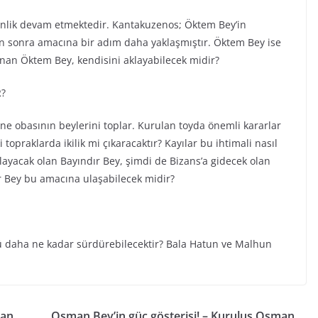
nlik devam etmektedir. Kantakuzenos; Öktem Bey’in
sonra amacına bir adım daha yaklaşmıştır. Öktem Bey ise
lanan Öktem Bey, kendisini aklayabilecek midir?
R?
e obasının beylerini toplar. Kurulan toyda önemli kararlar
topraklarda ikilik mi çıkaracaktır? Kayılar bu ihtimali nasıl
ğlayacak olan Bayındır Bey, şimdi de Bizans’a gidecek olan
ır Bey bu amacına ulaşabilecek midir?
ü daha ne kadar sürdürebilecektir? Bala Hatun ve Malhun
man
Osman Bey’in güç gösterisi! – Kuruluş Osman