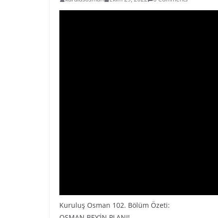
Kuruluş Osman 102. Bölüm Özeti:
OSMAN BEY’İN PLANI!