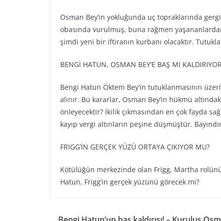
Osman Bey’in yokluğunda uç topraklarında gergi
obasında vurulmuş, buna rağmen yaşananlardan 
şimdi yeni bir iftiranın kurbanı olacaktır. Tutuk
BENGİ HATUN, OSMAN BEY’E BAŞ MI KALDIRIYO
Bengi Hatun Öktem Bey’in tutuklanmasının üzerin
alınır. Bu kararlar, Osman Bey’in hükmü altındaki 
önleyecektir? İkilik çıkmasından en çok fayda sa
kayıp vergi altınların peşine düşmüştür. Bayınd
FRIGG’İN GERÇEK YÜZÜ ORTAYA ÇIKIYOR MU?
Kötülüğün merkezinde olan Frigg, Martha rolün
Hatun, Frigg’in gerçek yüzünü görecek mi?
Bengi Hatun’un baş kaldırışı! – Kuruluş Os