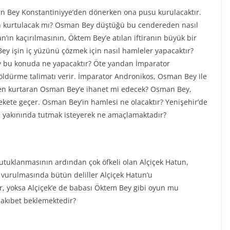
n Bey Konstantiniyye’den dönerken ona pusu kurulacaktır.
an kurtulacak mı? Osman Bey düştüğü bu cendereden nasıl
’ın kaçırılmasının, Öktem Bey’e atılan iftiranın büyük bir
y işin iç yüzünü çözmek için nasıl hamleler yapacaktır?
y bu konuda ne yapacaktır? Öte yandan İmparator
 öldürme talimatı verir. İmparator Andronikos, Osman Bey ile
den kurtaran Osman Bey’e ihanet mi edecek? Osman Bey,
kete geçer. Osman Bey’in hamlesi ne olacaktır? Yenişehir’de
 yakınında tutmak isteyerek ne amaçlamaktadır?
tuklanmasının ardından çok öfkeli olan Alçiçek Hatun,
 vurulmasında bütün deliller Alçiçek Hatun’u
, yoksa Alçiçek’e de babası Öktem Bey gibi oyun mu
 akıbet beklemektedir?