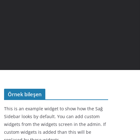
Örnek bileşen
This is an example widget to show how the Sağ
Sidebar looks by default. You can add custom
widgets from the widgets screen in the admin. If
custom widgets is added than this will be
replaced by those widgets.