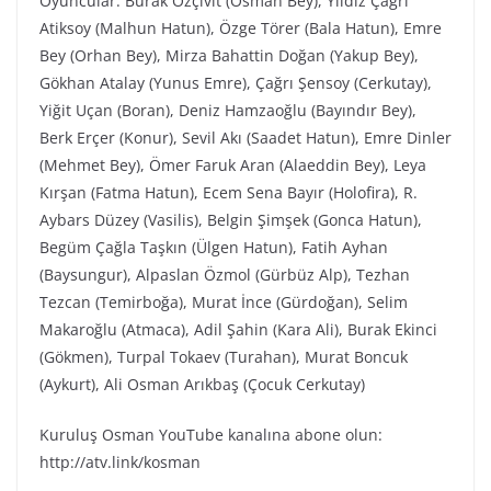
Oyuncular: Burak Özçivit (Osman Bey), Yıldız Çağrı
Atiksoy (Malhun Hatun), Özge Törer (Bala Hatun), Emre
Bey (Orhan Bey), Mirza Bahattin Doğan (Yakup Bey),
Gökhan Atalay (Yunus Emre), Çağrı Şensoy (Cerkutay),
Yiğit Uçan (Boran), Deniz Hamzaoğlu (Bayındır Bey),
Berk Erçer (Konur), Sevil Akı (Saadet Hatun), Emre Dinler
(Mehmet Bey), Ömer Faruk Aran (Alaeddin Bey), Leya
Kırşan (Fatma Hatun), Ecem Sena Bayır (Holofira), R.
Aybars Düzey (Vasilis), Belgin Şimşek (Gonca Hatun),
Begüm Çağla Taşkın (Ülgen Hatun), Fatih Ayhan
(Baysungur), Alpaslan Özmol (Gürbüz Alp), Tezhan
Tezcan (Temirboğa), Murat İnce (Gürdoğan), Selim
Makaroğlu (Atmaca), Adil Şahin (Kara Ali), Burak Ekinci
(Gökmen), Turpal Tokaev (Turahan), Murat Boncuk
(Aykurt), Ali Osman Arıkbaş (Çocuk Cerkutay)
Kuruluş Osman YouTube kanalına abone olun:
http://atv.link/kosman