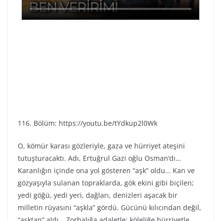
116. Bölüm: https://youtu.be/tYdkup2l0Wk
O, kömür karası gözleriyle, gaza ve hürriyet ateşini
tutuşturacaktı. Adı, Ertuğrul Gazi oğlu Osman’dı…
Karanlığın içinde ona yol gösteren “aşk” oldu… Kan ve
gözyaşıyla sulanan topraklarda, gök ekini gibi biçilen;
yedi göğü, yedi yeri, dağları, denizleri aşacak bir
milletin rüyasını “aşkla” gördü. Gücünü kılıcından değil,
“aşktan” aldı… Zorbalığa adaletle; köleliğe hürriyetle