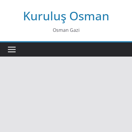
Skip
Kuruluş Osman
to
content
Osman Gazi