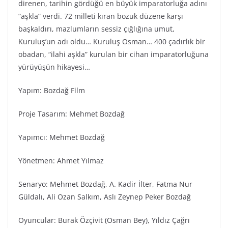
direnen, tarihin gördüğü en büyük imparatorluğa adını
“aşkla” verdi. 72 milleti kıran bozuk düzene karşı
başkaldırı, mazlumların sessiz çığlığına umut,
Kuruluş’un adı oldu… Kuruluş Osman… 400 çadırlık bir
obadan, “ilahi aşkla” kurulan bir cihan imparatorluğuna
yürüyüşün hikayesi…
Yapım: Bozdağ Fi̇lm
Proje Tasarım: Mehmet Bozdağ
Yapımcı: Mehmet Bozdağ
Yönetmen: Ahmet Yılmaz
Senaryo: Mehmet Bozdağ, A. Kadir İlter, Fatma Nur
Güldalı, Ali Ozan Salkım, Aslı Zeynep Peker Bozdağ
Oyuncular: Burak Özçivit (Osman Bey), Yıldız Çağrı