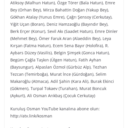
Atiksoy (Malhun Hatun), Özge Törer (Bala Hatun), Emre
Bey (Orhan Bey), Mirza Bahattin Doğan (Yakup Bey),
Gökhan Atalay (Yunus Emre), Çağrı Şensoy (Cerkutay),
Yiğit Uçan (Boran), Deniz Hamzaoğlu (Bayındır Bey),
Berk Erçer (Konur), Sevil Akı (Saadet Hatun), Emre Dinler
(Mehmet Bey), Ömer Faruk Aran (Alaeddin Bey), Leya
Kırşan (Fatma Hatun), Ecem Sena Bayır (Holofira), R.
Aybars Düzey (Vasilis), Belgin Şimşek (Gonca Hatun),
Begüm Çağla Taşkın (Ülgen Hatun), Fatih Ayhan
(Baysungur), Alpaslan Özmol (Gürbüz Alp), Tezhan
Tezcan (Temirboğa), Murat İnce (Gürdoğan), Selim
Makaroğlu (Atmaca), Adil Şahin (Kara Ali), Burak Ekinci
(Gökmen), Turpal Tokaev (Turahan), Murat Boncuk
(Aykurt), Ali Osman Arıkbaş (Çocuk Cerkutay)
Kuruluş Osman YouTube kanalına abone olun:
http://atv.link/kosman