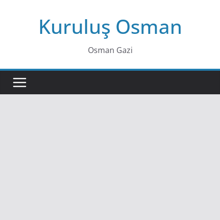
Skip
Kuruluş Osman
to
content
Osman Gazi