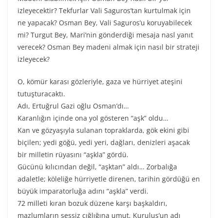
izleyecektir? Tekfurlar Vali Saguros’tan kurtulmak için
ne yapacak? Osman Bey, Vali Saguros’u koruyabilecek
mi? Turgut Bey, Mari’nin gönderdiği mesaja nasl yanıt
verecek? Osman Bey madeni almak için nasıl bir strateji
izleyecek?
O, kömür karası gözleriyle, gaza ve hürriyet ateşini
tutuşturacaktı.
Adı, Ertuğrul Gazi oğlu Osman’dı…
Karanlığın içinde ona yol gösteren “aşk” oldu…
Kan ve gözyaşıyla sulanan topraklarda, gök ekini gibi
biçilen; yedi göğü, yedi yeri, dağları, denizleri aşacak
bir milletin rüyasını “aşkla” gördü.
Gücünü kılıcından değil, “aşktan” aldı… Zorbalığa
adaletle; köleliğe hürriyetle direnen, tarihin gördüğü en
büyük imparatorluğa adını “aşkla” verdi.
72 milleti kıran bozuk düzene karşı başkaldırı,
mazlumların sessiz çığlığına umut, Kuruluş’un adı