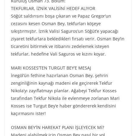
Kuruluş Osman 73. Bölüm:
TEKFURLAR, İZNİK VALİSİNİ HEDEF ALIYOR
Söğüt saldırısını boşa çıkaran ve Papaz Gregor’un
cezasını kesen Osman Bey, tekfurları köşeye
sıkıştırmıştır. İznik Valisi Saguros’un Söğüt’e yapacağı
ziyaret tekfurlara bekledikleri fırsatı verir. Osman Bey’in
ticaretini bitirmek ve itibarını zedelemek isteyen
tekfurlar, hedefine Vali Saguros ve kızını koyar.
MARI KOSSES’TEN TURGUT BEY’E MESAJ
İnegöl’ün fethine hazırlanan Osman Bey, şehrin
zenginliğinin kaynağı madeni ele geçirerek Tekfur
Nikola’yı zayıflatmayı planlar. Ağabeyi Tekfur Kosses
tarafından Tekfur Nikola ile evlenmeye zorlanan Mari
Kosses ise Turgut Bey’e haber göndererek kendisini
kaçırmasını ister!
OSMAN BEY’İN HAREKAT PLANI İŞLEYECEK Mİ?
Madeni alabilmek için Osman Bey nasıl bir yol