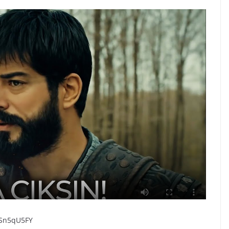
ESn5qU5FY