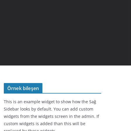
Örnek bileşen
This is an example widget to show how the Sağ
Sidebar looks by default. You can add custom
widgets from the widgets screen in the admin. If
custom widgets is added than this will be
replaced by those widgets.