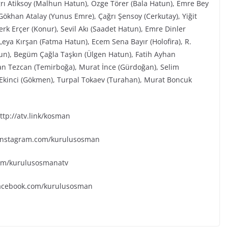
ğrı Atiksoy (Malhun Hatun), Özge Törer (Bala Hatun), Emre Bey
ökhan Atalay (Yunus Emre), Çağrı Şensoy (Cerkutay), Yiğit
rk Erçer (Konur), Sevil Akı (Saadet Hatun), Emre Dinler
eya Kırşan (Fatma Hatun), Ecem Sena Bayır (Holofira), R.
tun), Begüm Çağla Taşkın (Ülgen Hatun), Fatih Ayhan
an Tezcan (Temirboğa), Murat İnce (Gürdoğan), Selim
k Ekinci (Gökmen), Turpal Tokaev (Turahan), Murat Boncuk
tp://atv.link/kosman
.instagram.com/kurulusosman
.com/kurulusosmanatv
facebook.com/kurulusosman