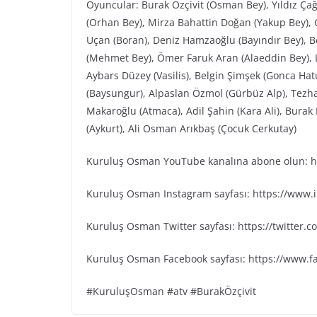
Oyuncular: Burak Özçivit (Osman Bey), Yıldız Ça
(Orhan Bey), Mirza Bahattin Doğan (Yakup Bey), G
Uçan (Boran), Deniz Hamzaoğlu (Bayındır Bey), Be
(Mehmet Bey), Ömer Faruk Aran (Alaeddin Bey), L
Aybars Düzey (Vasilis), Belgin Şimşek (Gonca Ha
(Baysungur), Alpaslan Özmol (Gürbüz Alp), Tezh
Makaroğlu (Atmaca), Adil Şahin (Kara Ali), Bura
(Aykurt), Ali Osman Arıkbaş (Çocuk Cerkutay)
Kuruluş Osman YouTube kanalına abone olun: ht
Kuruluş Osman Instagram sayfası: https://www
Kuruluş Osman Twitter sayfası: https://twitter
Kuruluş Osman Facebook sayfası: https://www.
#KuruluşOsman #atv #BurakÖzçivit