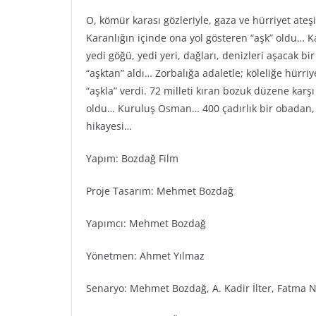
O, kömür karası gözleriyle, gaza ve hürriyet ateş
Karanlığın içinde ona yol gösteren “aşk” oldu… Ka
yedi göğü, yedi yeri, dağları, denizleri aşacak bi
“aşktan” aldı… Zorbalığa adaletle; köleliğe hürr
“aşkla” verdi. 72 milleti kıran bozuk düzene karş
oldu… Kuruluş Osman… 400 çadırlık bir obadan, 
hikayesi…
Yapım: Bozdağ Fi̇lm
Proje Tasarım: Mehmet Bozdağ
Yapımcı: Mehmet Bozdağ
Yönetmen: Ahmet Yılmaz
Senaryo: Mehmet Bozdağ, A. Kadir İlter, Fatma N