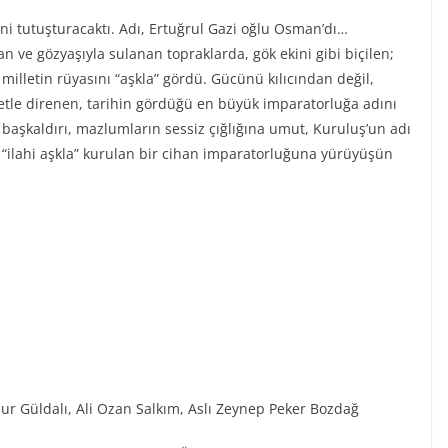
ini tutuşturacaktı. Adı, Ertuğrul Gazi oğlu Osman’dı…
n ve gözyaşıyla sulanan topraklarda, gök ekini gibi biçilen;
r milletin rüyasını “aşkla” gördü. Gücünü kılıcından değil,
iyetle direnen, tarihin gördüğü en büyük imparatorluğa adını
ı başkaldırı, mazlumların sessiz çığlığına umut, Kuruluş’un adı
“ilahi aşkla” kurulan bir cihan imparatorluğuna yürüyüşün
ur Güldalı, Ali Ozan Salkım, Aslı Zeynep Peker Bozdağ