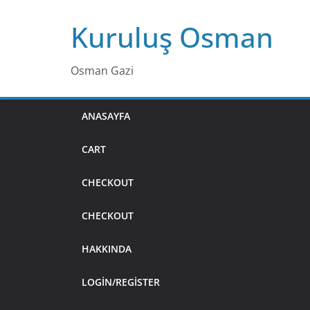
Skip
Kuruluş Osman
to
content
Osman Gazi
ANASAYFA
CART
CHECKOUT
CHECKOUT
HAKKINDA
LOGIN/REGISTER