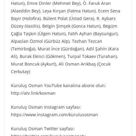
Hatun), Emre Dinler (Mehmet Bey), Ö. Faruk Aran
(Alaeddin Bey), Leya Kırşan (Fatma Hatun), Ecem Sena
Bayır (Holofira), Bülent Polat (Üstad Gera), R. Aybars
Düzey (Vasilis), Belgin Şimşek (Gonca Hatun), Begüm
Çağla Taşkın (Ülgen Hatun), Fatih Ayhan (Baysungur),
Alpaslan Özmol (Gürbüz Alp), Tezhan Tezcan
(Temirboğa), Murat İnce (Gürdoğan), Adil Şahin (Kara
Ali), Burak Ekinci (Gökmen), Turpal Tokaev (Turahan),
Murat Boncuk (Aykurt), Ali Osman Arıkbaş (Çocuk
Cerkutay)
Kuruluş Osman YouTube kanalına abone olun:
http://atv.link/kosman
Kuruluş Osman Instagram sayfası:
https://www.instagram.com/kurulusosman
Kuruluş Osman Twitter sayfası: