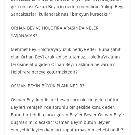
gizli olması Yakup Bey için neden önemlidir. Yakup Bey,
Sancaksız’ları kullanarak nasıl bir oyun kuracaktır?
ORHAN BEY VE HOLOFİRA ARASINDA NELER
YAŞANACAK?
Mehmet Bey Holofira’ya yüzük hediye eder. Buna şahit
olan Orhan Bey’i artık kimse tutamaz. Holofira’yı atının
terkisine atıp giden Orhan Bey’in aklında ne vardır?
Holofira’yı nereye götürmektedir?
OSMAN BEY’İN BÜYÜK PLANI NEDİR?
Osman Bey, kendisine hesap sormak için gelen bütün
Bey’leri Yenişehir’de zorunlu bir şekilde konuk eder…
Bunu bir tehdit olarak gören Bey’ler Beyler Osman Bey’e
düşman mı olacaktır? Osman Bey’in bütün Beyler
Yenişehir’deyken kapıları kapattırmasının sebebi nedir?