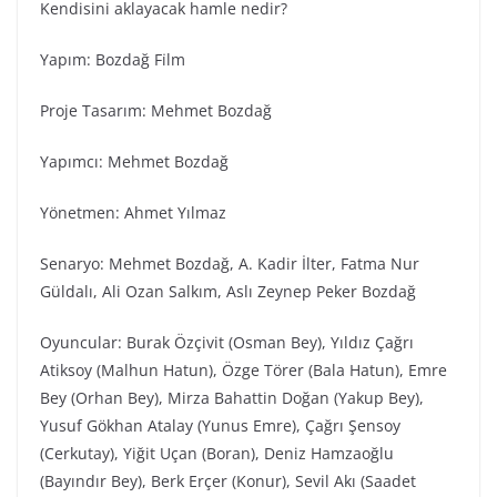
Kendisini aklayacak hamle nedir?
Yapım: Bozdağ Fi̇lm
Proje Tasarım: Mehmet Bozdağ
Yapımcı: Mehmet Bozdağ
Yönetmen: Ahmet Yılmaz
Senaryo: Mehmet Bozdağ, A. Kadir İlter, Fatma Nur
Güldalı, Ali Ozan Salkım, Aslı Zeynep Peker Bozdağ
Oyuncular: Burak Özçivit (Osman Bey), Yıldız Çağrı
Atiksoy (Malhun Hatun), Özge Törer (Bala Hatun), Emre
Bey (Orhan Bey), Mirza Bahattin Doğan (Yakup Bey),
Yusuf Gökhan Atalay (Yunus Emre), Çağrı Şensoy
(Cerkutay), Yiğit Uçan (Boran), Deniz Hamzaoğlu
(Bayındır Bey), Berk Erçer (Konur), Sevil Akı (Saadet