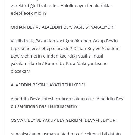
gerektirdiğini izah eder. Holofira aynı fedakarlıkları
edebilecek midir?
ORHAN BEY VE ALAEDDİN BEY, VASİLİS’İ YAKALIYOR!
Vasilis’in Uç Pazar’dan kaçtığını öğrenen Yakup Bey’in
tepkisi nelere sebep olacaktır? Orhan Bey ve Alaeddin
Bey, Mehmet’in elinden kaçırdığı Vasilis’i nasıl
yakalamışlardır? Bunun Uç Pazar’daki yankısı ne
olacaktır?
ALAEDDİN BEY’İN HAYATI TEHLİKEDE!
Alaeddin Bey’e kafesli çadırda saldırı olur. Alaeddin Bey
bu saldırıdan nasıl kurtulacaktır?
OSMAN BEY VE YAKUP BEY GERİLİMİ DEVAM EDİYOR!
Sancaksızlar’ın Osman’a biadını geri çekmesi bilgisinin