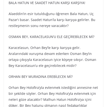
BALA HATUN VE SAADET HATUN KARŞI KARŞIYA!
Alaeddin’in esir tutulduğunu öğrenen Bala Hatun, Uç
Pazar’ı basar. Saadet Hatun’la karşı karşıya gelirler. Bu
restleşmenin sonu nereye varacaktır?
OSMAN BEY, KARACELASUN’U ELE GEÇİREBİLECEK Mİ?
Karacelasun, Orhan Bey’le karşı karşıya gelir.
Aralarındaki vuruşma devam ederken Osman Bey’in
ortaya çıkışıyla Karacelasun iyice köşeye sıkışır. Osman
Bey Karacelasun’u ele geçirebilecek midir?
ORHAN BEY MURADINA EREBİLECEK Mİ?
Orhan Bey Holofira’yla evlenmek istediğini annesine net
bir şekilde söyler. Orhan Bey Holofira’yla evlenmek için
neleri göze alacaktır? Malhun Hatun Holofira’ya içini
döker. Bir Bey hatunu olmanın nasıl fedakarlıklar