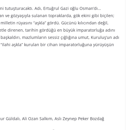
ini tutuşturacaktı. Adı, Ertuğrul Gazi oğlu Osman’dı…
n ve gözyaşıyla sulanan topraklarda, gök ekini gibi biçilen;
r milletin rüyasını “aşkla” gördü. Gücünü kılıcından değil,
iyetle direnen, tarihin gördüğü en büyük imparatorluğa adını
ı başkaldırı, mazlumların sessiz çığlığına umut, Kuruluş’un adı
“ilahi aşkla” kurulan bir cihan imparatorluğuna yürüyüşün
ur Güldalı, Ali Ozan Salkım, Aslı Zeynep Peker Bozdağ