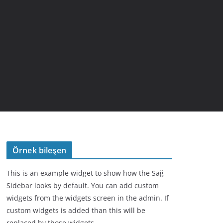
Örnek bileşen
This is an example widget to show how the Sağ
Sidebar looks by default. You can add custom
widgets from the widgets screen in the admin. If
custom widgets is added than this will be
replaced by those widgets.