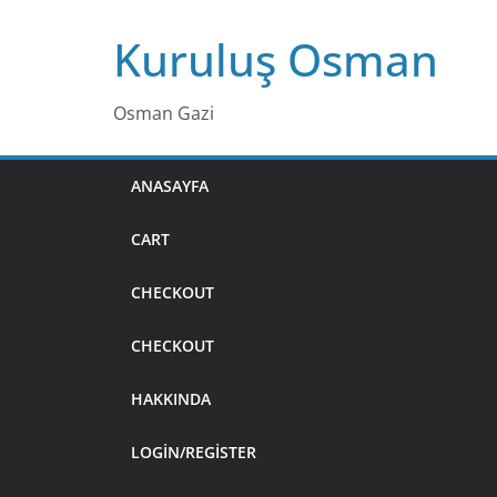
Skip
Kuruluş Osman
to
content
Osman Gazi
ANASAYFA
CART
CHECKOUT
CHECKOUT
HAKKINDA
LOGIN/REGISTER