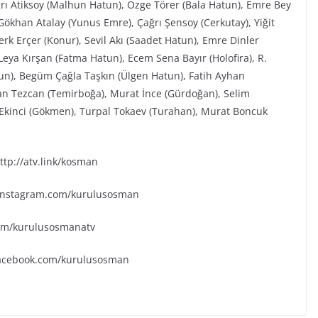
ğrı Atiksoy (Malhun Hatun), Özge Törer (Bala Hatun), Emre Bey
ökhan Atalay (Yunus Emre), Çağrı Şensoy (Cerkutay), Yiğit
rk Erçer (Konur), Sevil Akı (Saadet Hatun), Emre Dinler
eya Kırşan (Fatma Hatun), Ecem Sena Bayır (Holofira), R.
tun), Begüm Çağla Taşkın (Ülgen Hatun), Fatih Ayhan
an Tezcan (Temirboğa), Murat İnce (Gürdoğan), Selim
k Ekinci (Gökmen), Turpal Tokaev (Turahan), Murat Boncuk
tp://atv.link/kosman
.instagram.com/kurulusosman
.com/kurulusosmanatv
facebook.com/kurulusosman