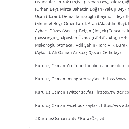
Oyuncular: Burak Özçivit (Osman Bey), Yıldız Ça
(Orhan Bey), Mirza Bahattin Doğan (Yakup Bey), G
Uçan (Boran), Deniz Hamzaoğlu (Bayındır Bey), Be
(Mehmet Bey), Ömer Faruk Aran (Alaeddin Bey), L
Aybars Düzey (Vasilis), Belgin Şimşek (Gonca Ha
(Baysungur), Alpaslan Özmol (Gürbüz Alp), Tezh
Makaroğlu (Atmaca), Adil Şahin (Kara Ali), Bura
(Aykurt), Ali Osman Arıkbaş (Çocuk Cerkutay)
Kuruluş Osman YouTube kanalına abone olun: ht
Kuruluş Osman Instagram sayfası: https://www
Kuruluş Osman Twitter sayfası: https://twitter
Kuruluş Osman Facebook sayfası: https://www.
#KuruluşOsman #atv #BurakÖzçivit