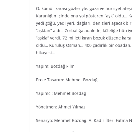
O, kömür karası gözleriyle, gaza ve hürriyet ateş
Karanlığın içinde ona yol gösteren “aşk” oldu… Ka
yedi göğü, yedi yeri, dağları, denizleri aşacak bi
“aşktan” aldı… Zorbalığa adaletle; köleliğe hürr
“aşkla” verdi. 72 milleti kıran bozuk düzene karş
oldu… Kuruluş Osman… 400 çadırlık bir obadan, 
hikayesi…
Yapım: Bozdağ Fi̇lm
Proje Tasarım: Mehmet Bozdağ
Yapımcı: Mehmet Bozdağ
Yönetmen: Ahmet Yılmaz
Senaryo: Mehmet Bozdağ, A. Kadir İlter, Fatma N