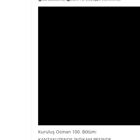
Kuruluş Osman 100. Bölüm:
KANTAKUZENOS İNTİKAM PEŞİNDE