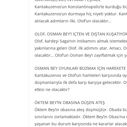
Kantakuzenos’un Konstantinopolis’te kurduğu 
Kantakuzenos’un durmaya hiç niyeti yoktur. Kan
atılacak adımların ilki, Olof’un olacaktır…
OLOF, OSMAN BEY’İ İÇTEN VE DIŞTAN KUŞATIYO
Olof, kardeşi Saga’nın intikamını almak istemekt
yakınlarına gelen Olof, ilk adımını atar. Amacı
olacaktır… Olof’un Osman Bey’i zayıflatmak için 
OSMAN BEY OYUNLARI BOZMAK İÇİN HAREKETE
Kantakuzenos ve Olof’un hamleleri karşısında o
düşmanlarıyla ilk defa karşı karşıya gelecektir.
etkisi ne olacaktır?
ÖKTEM BEY’İN OBASINA DÜŞEN ATEŞ
Öktem Bey’in obasına ateş düşmüştür. Obada bü
sınırlarını zorlamaktadır. Öktem Bey’in Obası’n
yaşanan bu durum karşısında ne kararlar alacakt