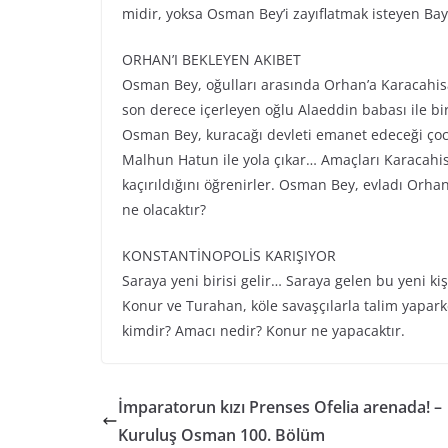
midir, yoksa Osman Bey’i zayıflatmak isteyen Bay
ORHAN’I BEKLEYEN AKIBET
Osman Bey, oğulları arasında Orhan’a Karacahis
son derece içerleyen oğlu Alaeddin babası ile bi
Osman Bey, kuracağı devleti emanet edeceği çocu
Malhun Hatun ile yola çıkar… Amaçları Karacahisa
kaçırıldığını öğrenirler. Osman Bey, evladı Orhan
ne olacaktır?
KONSTANTİNOPOLİS KARIŞIYOR
Saraya yeni birisi gelir… Saraya gelen bu yeni ki
Konur ve Turahan, köle savaşçılarla talim yaparke
kimdir? Amacı nedir? Konur ne yapacaktır.
İmparatorun kızı Prenses Ofelia arenada! –
Kuruluş Osman 100. Bölüm