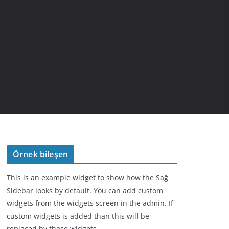
Örnek bileşen
This is an example widget to show how the Sağ
Sidebar looks by default. You can add custom
widgets from the widgets screen in the admin. If
custom widgets is added than this will be
replaced by those widgets.