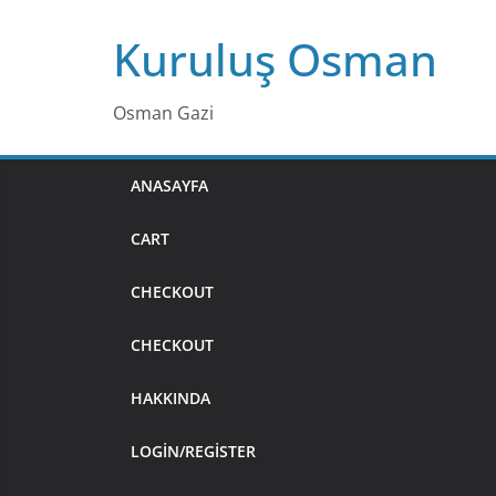
Skip
Kuruluş Osman
to
content
Osman Gazi
ANASAYFA
CART
CHECKOUT
CHECKOUT
HAKKINDA
LOGIN/REGISTER