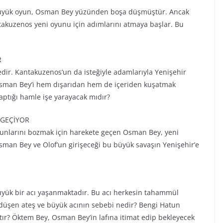
büyük oyun, Osman Bey yüzünden boşa düşmüştür. Ancak
takuzenos yeni oyunu için adımlarını atmaya başlar. Bu
R
edir. Kantakuzenos’un da isteğiyle adamlarıyla Yenişehir
, Osman Bey’i hem dışarıdan hem de içeriden kuşatmak
yaptığı hamle işe yarayacak mıdır?
 GEÇİYOR
yunlarını bozmak için harekete geçen Osman Bey, yeni
 Osman Bey ve Olof’un girişeceği bu büyük savaşın Yenişehir’e
yük bir acı yaşanmaktadır. Bu acı herkesin tahammül
a düşen ateş ve büyük acının sebebi nedir? Bengi Hatun
ır? Öktem Bey, Osman Bey’in lafına itimat edip bekleyecek