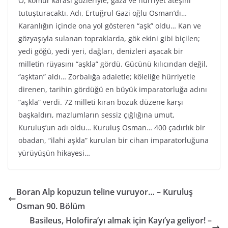
O, kömür karası gözleriyle, gaza ve hürriyet ateşini
tutuşturacaktı. Adı, Ertuğrul Gazi oğlu Osman’dı…
Karanlığın içinde ona yol gösteren “aşk” oldu… Kan ve
gözyaşıyla sulanan topraklarda, gök ekini gibi biçilen;
yedi göğü, yedi yeri, dağları, denizleri aşacak bir
milletin rüyasını “aşkla” gördü. Gücünü kılıcından değil,
“aşktan” aldı… Zorbalığa adaletle; köleliğe hürriyetle
direnen, tarihin gördüğü en büyük imparatorluğa adını
“aşkla” verdi. 72 milleti kıran bozuk düzene karşı
başkaldırı, mazlumların sessiz çığlığına umut,
Kuruluş’un adı oldu… Kuruluş Osman… 400 çadırlık bir
obadan, “ilahi aşkla” kurulan bir cihan imparatorluğuna
yürüyüşün hikayesi…
Boran Alp kopuzun teline vuruyor… – Kuruluş
Osman 90. Bölüm
Basileus, Holofira’yı almak için Kayı’ya geliyor! –