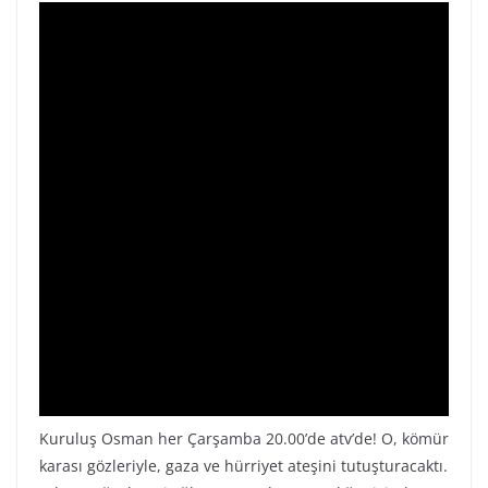
Kuruluş Osman her Çarşamba 20.00’de atv’de! O, kömür
karası gözleriyle, gaza ve hürriyet ateşini tutuşturacaktı.