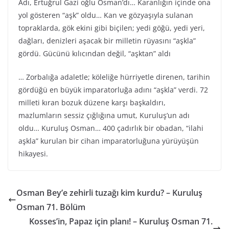
Adı, Ertuğrul Gazi oğlu Osman’dı… Karanlığın içinde ona
yol gösteren “aşk” oldu… Kan ve gözyaşıyla sulanan
topraklarda, gök ekini gibi biçilen; yedi göğü, yedi yeri,
dağları, denizleri aşacak bir milletin rüyasını “aşkla”
gördü. Gücünü kılıcından değil, “aşktan” aldı
… Zorbalığa adaletle; köleliğe hürriyetle direnen, tarihin
gördüğü en büyük imparatorluğa adını “aşkla” verdi. 72
milleti kıran bozuk düzene karşı başkaldırı,
mazlumların sessiz çığlığına umut, Kuruluş’un adı
oldu… Kuruluş Osman… 400 çadırlık bir obadan, “ilahi
aşkla” kurulan bir cihan imparatorluğuna yürüyüşün
hikayesi.
Osman Bey’e zehirli tuzağı kim kurdu? – Kuruluş
Osman 71. Bölüm
Kosses’in, Papaz için planı! – Kuruluş Osman 71.