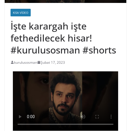
KISA VIDEO
İşte karargah işte
fethedilecek hisar!
#kurulusosman #shorts
kurulusosman
Şubat 17, 2023