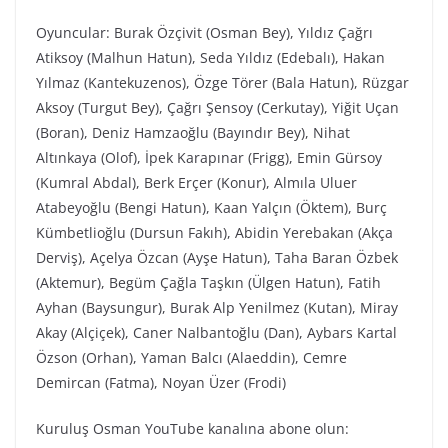
Oyuncular: Burak Özçivit (Osman Bey), Yıldız Çağrı
Atiksoy (Malhun Hatun), Seda Yıldız (Edebalı), Hakan
Yılmaz (Kantekuzenos), Özge Törer (Bala Hatun), Rüzgar
Aksoy (Turgut Bey), Çağrı Şensoy (Cerkutay), Yiğit Uçan
(Boran), Deniz Hamzaoğlu (Bayındır Bey), Nihat
Altınkaya (Olof), İpek Karapınar (Frigg), Emin Gürsoy
(Kumral Abdal), Berk Erçer (Konur), Almıla Uluer
Atabeyoğlu (Bengi Hatun), Kaan Yalçın (Öktem), Burç
Kümbetlioğlu (Dursun Fakıh), Abidin Yerebakan (Akça
Derviş), Açelya Özcan (Ayşe Hatun), Taha Baran Özbek
(Aktemur), Begüm Çağla Taşkın (Ülgen Hatun), Fatih
Ayhan (Baysungur), Burak Alp Yenilmez (Kutan), Miray
Akay (Alçiçek), Caner Nalbantoğlu (Dan), Aybars Kartal
Özson (Orhan), Yaman Balcı (Alaeddin), Cemre
Demircan (Fatma), Noyan Üzer (Frodi)
Kuruluş Osman YouTube kanalına abone olun: