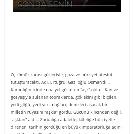
O, kömür karası gözleriyle, gaza ve hürriyet ateşini
tutuşturacaktı. Adı, Ertuğrul Gazi oğlu Osman’dı…
Karanlığın içinde ona yol gösteren “aşk” oldu… Kan ve
gözyaşıyla sulanan topraklarda, gök ekini gibi biçilen;
yedi göğü, yedi yeri, dağları, denizleri aşacak bir
milletin rüyasını “aşkla” gördü. Gücünü kılıcından değil,
“aşktan” aldı… Zorbalığa adaletle; köleliğe hürriyetle
direnen, tarihin gördüğü en büyük imparatorluğa adını