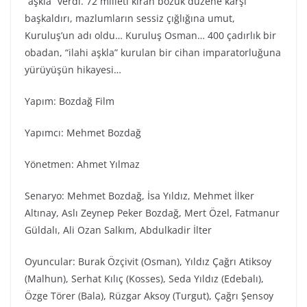
“aşkla” verdi. 72 milleti kıran bozuk düzene karşı
başkaldırı, mazlumların sessiz çığlığına umut,
Kuruluş’un adı oldu… Kuruluş Osman… 400 çadırlık bir
obadan, “ilahi aşkla” kurulan bir cihan imparatorluğuna
yürüyüşün hikayesi…
Yapım: Bozdağ Film
Yapımcı: Mehmet Bozdağ
Yönetmen: Ahmet Yılmaz
Senaryo: Mehmet Bozdağ, İsa Yıldız, Mehmet İlker
Altınay, Aslı Zeynep Peker Bozdağ, Mert Özel, Fatmanur
Güldalı, Ali Ozan Salkım, Abdulkadir İlter
Oyuncular: Burak Özçivit (Osman), Yıldız Çağrı Atiksoy
(Malhun), Serhat Kılıç (Kosses), Seda Yıldız (Edebalı),
Özge Törer (Bala), Rüzgar Aksoy (Turgut), Çağrı Şensoy