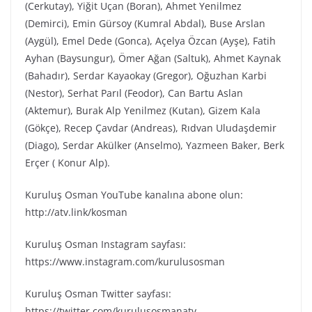
(Cerkutay), Yiğit Uçan (Boran), Ahmet Yenilmez
(Demirci), Emin Gürsoy (Kumral Abdal), Buse Arslan
(Aygül), Emel Dede (Gonca), Açelya Özcan (Ayşe), Fatih
Ayhan (Baysungur), Ömer Ağan (Saltuk), Ahmet Kaynak
(Bahadır), Serdar Kayaokay (Gregor), Oğuzhan Karbi
(Nestor), Serhat Parıl (Feodor), Can Bartu Aslan
(Aktemur), Burak Alp Yenilmez (Kutan), Gizem Kala
(Gökçe), Recep Çavdar (Andreas), Rıdvan Uludaşdemir
(Diago), Serdar Akülker (Anselmo), Yazmeen Baker, Berk
Erçer ( Konur Alp).
Kuruluş Osman YouTube kanalına abone olun:
http://atv.link/kosman
Kuruluş Osman Instagram sayfası:
https://www.instagram.com/kurulusosman
Kuruluş Osman Twitter sayfası:
https://twitter.com/kurulusosmanatv