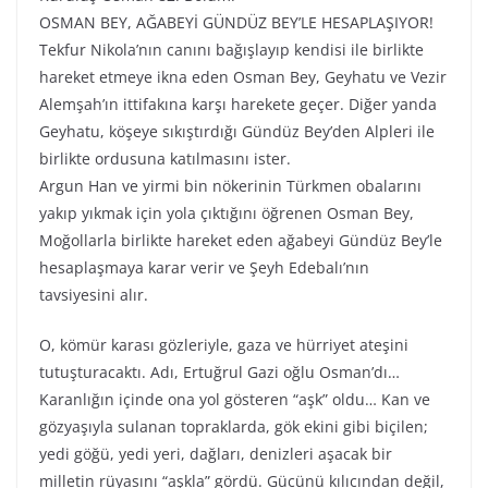
OSMAN BEY, AĞABEYİ GÜNDÜZ BEY’LE HESAPLAŞIYOR!
Tekfur Nikola’nın canını bağışlayıp kendisi ile birlikte
hareket etmeye ikna eden Osman Bey, Geyhatu ve Vezir
Alemşah’ın ittifakına karşı harekete geçer. Diğer yanda
Geyhatu, köşeye sıkıştırdığı Gündüz Bey’den Alpleri ile
birlikte ordusuna katılmasını ister.
Argun Han ve yirmi bin nökerinin Türkmen obalarını
yakıp yıkmak için yola çıktığını öğrenen Osman Bey,
Moğollarla birlikte hareket eden ağabeyi Gündüz Bey’le
hesaplaşmaya karar verir ve Şeyh Edebalı’nın
tavsiyesini alır.
O, kömür karası gözleriyle, gaza ve hürriyet ateşini
tutuşturacaktı. Adı, Ertuğrul Gazi oğlu Osman’dı…
Karanlığın içinde ona yol gösteren “aşk” oldu… Kan ve
gözyaşıyla sulanan topraklarda, gök ekini gibi biçilen;
yedi göğü, yedi yeri, dağları, denizleri aşacak bir
milletin rüyasını “aşkla” gördü. Gücünü kılıcından değil,