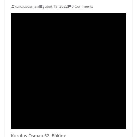
kurulusosman
Şubat 19, 2022
0 Comments
Kuruluş Osman 82. Bölüm: