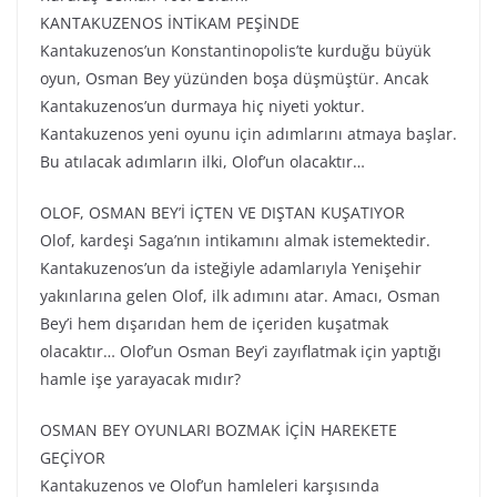
KANTAKUZENOS İNTİKAM PEŞİNDE
Kantakuzenos’un Konstantinopolis’te kurduğu büyük
oyun, Osman Bey yüzünden boşa düşmüştür. Ancak
Kantakuzenos’un durmaya hiç niyeti yoktur.
Kantakuzenos yeni oyunu için adımlarını atmaya başlar.
Bu atılacak adımların ilki, Olof’un olacaktır…
OLOF, OSMAN BEY’İ İÇTEN VE DIŞTAN KUŞATIYOR
Olof, kardeşi Saga’nın intikamını almak istemektedir.
Kantakuzenos’un da isteğiyle adamlarıyla Yenişehir
yakınlarına gelen Olof, ilk adımını atar. Amacı, Osman
Bey’i hem dışarıdan hem de içeriden kuşatmak
olacaktır… Olof’un Osman Bey’i zayıflatmak için yaptığı
hamle işe yarayacak mıdır?
OSMAN BEY OYUNLARI BOZMAK İÇİN HAREKETE
GEÇİYOR
Kantakuzenos ve Olof’un hamleleri karşısında