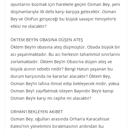
oyunlarını bozmak için harekete geçen Osman Bey, yeni
düşmanlarıyla ilk defa karşı karşıya gelecektir. Osman
Bey ve Olof’un girişeceği bu büyük savaşın Yenişehir’e
etkisi ne olacaktır?
ÖKTEM BEY’İN OBASINA DÜŞEN ATEŞ
Öktem Bey’in obasına ateş düşmüştür. Obada büyük bir
acı yaşanmaktadır. Bu acı herkesin tahammül sınırlarını
zorlamaktadır. Öktem Bey’in Obası’na düşen ateş ve
büyük acının sebebi nedir? Bengi Hatun yaşanan bu
durum karşısında ne kararlar alacaktır? Öktem Bey,
Osman Bey’in lafına itimat edip bekleyecek midir, yoksa
Osman Bey’i zayıflatmak isteyen Bayındır Bey’e kanıp
Osman Bey’e karşı mı cephe mi alacaktır?
ORHAN’I BEKLEYEN AKIBET
Osman Bey, oğulları arasında Orhan’a Karacahisar
Kalesi’nin yönetimini bırakmasının ardından bu