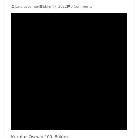
kurulusosman
Ekim 17, 2022
0 Comments
Kuruluş Osman 100. Bölüm: