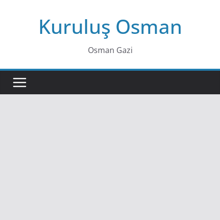
Skip
Kuruluş Osman
to
content
Osman Gazi