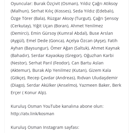
Oyuncular: Burak Özçivit (Osman), Yıldız Çağrı Atiksoy
(Malhun), Serhat Kılıç (Kosses), Seda Yıldız (Edebalı),
Özge Törer (Bala), Rüzgar Aksoy (Turgut), Çağrı Şensoy
(Cerkutay), Yiğit Uçan (Boran), Ahmet Yenilmez
(Demirci), Emin Gürsoy (Kumral Abdal), Buse Arslan
(Aygül), Emel Dede (Gonca), Açelya Özcan (Ayşe), Fatih
Ayhan (Baysungur), Ömer Ağan (Saltuk), Ahmet Kaynak
(Bahadır), Serdar Kayaokay (Gregor), Oğuzhan Karbi
(Nestor), Serhat Parıl (Feodor), Can Bartu Aslan
(Aktemur), Burak Alp Yenilmez (Kutan), Gizem Kala
(Gökçe), Recep Çavdar (Andreas), Rıdvan Uludaşdemir
(Diago), Serdar Akülker (Anselmo), Yazmeen Baker, Berk
Erçer ( Konur Alp).
Kuruluş Osman YouTube kanalına abone olun:
http://atv.link/kosman
Kuruluş Osman Instagram sayfası: