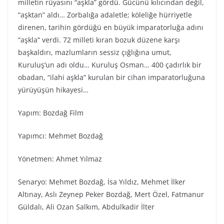
milletin rüyasını “aşkla” gördü. Gücünü kılıcından değil,
“aşktan” aldı… Zorbalığa adaletle; köleliğe hürriyetle
direnen, tarihin gördüğü en büyük imparatorluğa adını
“aşkla” verdi. 72 milleti kıran bozuk düzene karşı
başkaldırı, mazlumların sessiz çığlığına umut,
Kuruluş’un adı oldu… Kuruluş Osman… 400 çadırlık bir
obadan, “ilahi aşkla” kurulan bir cihan imparatorluğuna
yürüyüşün hikayesi…
Yapım: Bozdağ Film
Yapımcı: Mehmet Bozdağ
Yönetmen: Ahmet Yılmaz
Senaryo: Mehmet Bozdağ, İsa Yıldız, Mehmet İlker
Altınay, Aslı Zeynep Peker Bozdağ, Mert Özel, Fatmanur
Güldalı, Ali Ozan Salkım, Abdulkadir İlter