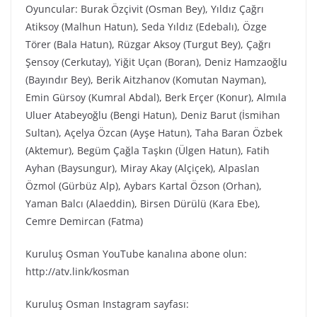
Oyuncular: Burak Özçivit (Osman Bey), Yıldız Çağrı
Atiksoy (Malhun Hatun), Seda Yıldız (Edebalı), Özge
Törer (Bala Hatun), Rüzgar Aksoy (Turgut Bey), Çağrı
Şensoy (Cerkutay), Yiğit Uçan (Boran), Deniz Hamzaoğlu
(Bayındır Bey), Berik Aitzhanov (Komutan Nayman),
Emin Gürsoy (Kumral Abdal), Berk Erçer (Konur), Almıla
Uluer Atabeyoğlu (Bengi Hatun), Deniz Barut (İsmihan
Sultan), Açelya Özcan (Ayşe Hatun), Taha Baran Özbek
(Aktemur), Begüm Çağla Taşkın (Ülgen Hatun), Fatih
Ayhan (Baysungur), Miray Akay (Alçiçek), Alpaslan
Özmol (Gürbüz Alp), Aybars Kartal Özson (Orhan),
Yaman Balcı (Alaeddin), Birsen Dürülü (Kara Ebe),
Cemre Demircan (Fatma)
Kuruluş Osman YouTube kanalına abone olun:
http://atv.link/kosman
Kuruluş Osman Instagram sayfası: