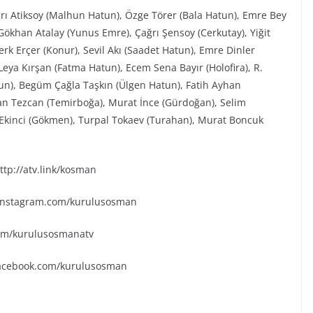
ğrı Atiksoy (Malhun Hatun), Özge Törer (Bala Hatun), Emre Bey
ökhan Atalay (Yunus Emre), Çağrı Şensoy (Cerkutay), Yiğit
rk Erçer (Konur), Sevil Akı (Saadet Hatun), Emre Dinler
eya Kırşan (Fatma Hatun), Ecem Sena Bayır (Holofira), R.
tun), Begüm Çağla Taşkın (Ülgen Hatun), Fatih Ayhan
an Tezcan (Temirboğa), Murat İnce (Gürdoğan), Selim
k Ekinci (Gökmen), Turpal Tokaev (Turahan), Murat Boncuk
tp://atv.link/kosman
.instagram.com/kurulusosman
.com/kurulusosmanatv
facebook.com/kurulusosman