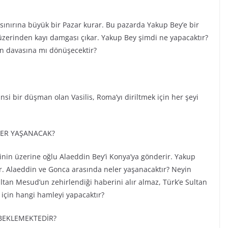
ınırına büyük bir Pazar kurar. Bu pazarda Yakup Bey’e bir
 üzerinden kayı damgası çıkar. Yakup Bey şimdi ne yapacaktır?
kan davasına mı dönüşecektir?
nsi bir düşman olan Vasilis, Roma’yı diriltmek için her şeyi
LER YAŞANACAK?
nin üzerine oğlu Alaeddin Bey’i Konya’ya gönderir. Yakup
tır. Alaeddin ve Gonca arasında neler yaşanacaktır? Neyin
tan Mesud’un zehirlendiği haberini alır almaz, Türk’e Sultan
 için hangi hamleyi yapacaktır?
BEKLEMEKTEDİR?