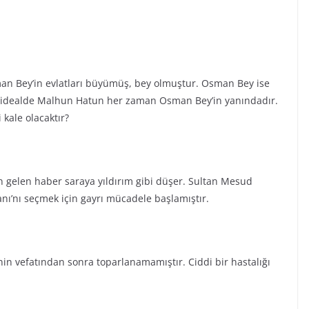
sman Bey’in evlatları büyümüş, bey olmuştur. Osman Bey ise
u idealde Malhun Hatun her zaman Osman Bey’in yanındadır.
 kale olacaktır?
n gelen haber saraya yıldırım gibi düşer. Sultan Mesud
anı’nı seçmek için gayrı mücadele başlamıştır.
nin vefatından sonra toparlanamamıştır. Ciddi bir hastalığı