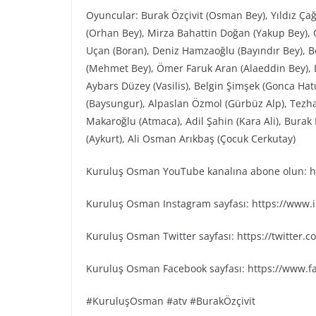
Oyuncular: Burak Özçivit (Osman Bey), Yıldız Ça
(Orhan Bey), Mirza Bahattin Doğan (Yakup Bey), G
Uçan (Boran), Deniz Hamzaoğlu (Bayındır Bey), Be
(Mehmet Bey), Ömer Faruk Aran (Alaeddin Bey), L
Aybars Düzey (Vasilis), Belgin Şimşek (Gonca Ha
(Baysungur), Alpaslan Özmol (Gürbüz Alp), Tezh
Makaroğlu (Atmaca), Adil Şahin (Kara Ali), Bura
(Aykurt), Ali Osman Arıkbaş (Çocuk Cerkutay)
Kuruluş Osman YouTube kanalına abone olun: ht
Kuruluş Osman Instagram sayfası: https://www
Kuruluş Osman Twitter sayfası: https://twitter
Kuruluş Osman Facebook sayfası: https://www.
#KuruluşOsman #atv #BurakÖzçivit