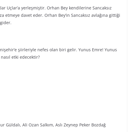
ar Uçlar’a yerleşmiştir. Orhan Bey kendilerine Sancaksız
a etmeye davet eder. Orhan Bey’in Sancaksız avlağına gittiği
gider.
şehir’e şiirleriyle nefes olan biri gelir. Yunus Emre! Yunus
asıl etki edecektir?
ur Güldalı, Ali Ozan Salkım, Aslı Zeynep Peker Bozdağ