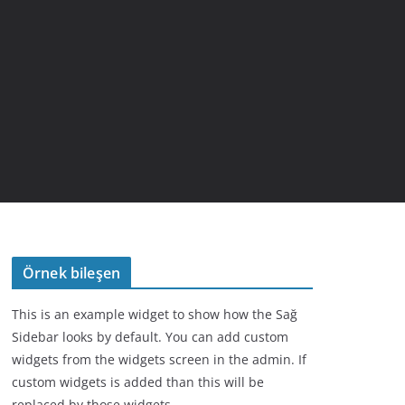
Örnek bileşen
This is an example widget to show how the Sağ
Sidebar looks by default. You can add custom
widgets from the widgets screen in the admin. If
custom widgets is added than this will be
replaced by those widgets.