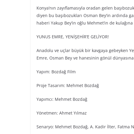
Konya’nın zayıflamasıyla oradan gelen başıbozukl
diyen bu başıbozukları Osman Bey’in ardında gaz
haberi Yakup Bey’in oğlu Mehmet’in de kulağına 
YUNUS EMRE, YENİŞEHİR’E GELİYOR!
Anadolu ve uçlar büyük bir kavgaya gebeyken Yeni
Emre, Osman Bey ve hanesinin gönül dünyasına n
Yapım: Bozdağ Fi̇lm
Proje Tasarım: Mehmet Bozdağ
Yapımcı: Mehmet Bozdağ
Yönetmen: Ahmet Yılmaz
Senaryo: Mehmet Bozdağ, A. Kadir İlter, Fatma N