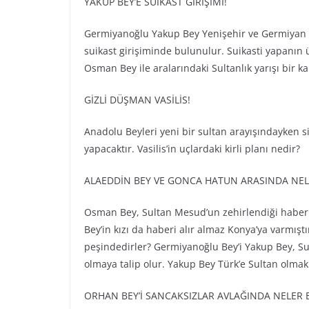
YAKUP BEY’E SUİKAST GİRİŞİMİ!
Germiyanoğlu Yakup Bey Yenişehir ve Germiyan s
suikast girişiminde bulunulur. Suikasti yapanın
Osman Bey ile aralarındaki Sultanlık yarışı bir 
GİZLİ DÜŞMAN VASİLİS!
Anadolu Beyleri yeni bir sultan arayışındayken si
yapacaktır. Vasilis’in uçlardaki kirli planı nedir?
ALAEDDİN BEY VE GONCA HATUN ARASINDA NE
Osman Bey, Sultan Mesud’un zehirlendiği haberi
Bey’in kızı da haberi alır almaz Konya’ya varmış
peşindedirler? Germiyanoğlu Bey’i Yakup Bey, Sul
olmaya talip olur. Yakup Bey Türk’e Sultan olmak
ORHAN BEY’İ SANCAKSIZLAR AVLAĞINDA NELER 