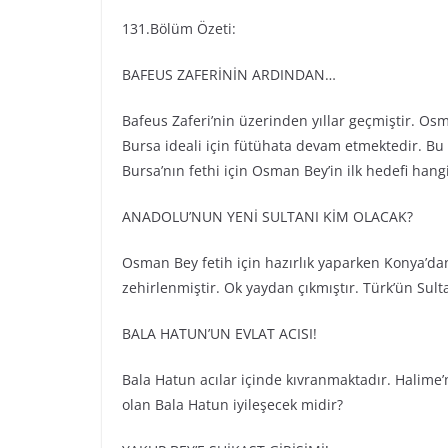
131.Bölüm Özeti:
BAFEUS ZAFERİNİN ARDINDAN…
Bafeus Zaferi’nin üzerinden yıllar geçmiştir. O
Bursa ideali için fütühata devam etmektedir. B
Bursa’nın fethi için Osman Bey’in ilk hedefi hangi
ANADOLU’NUN YENİ SULTANI KİM OLACAK?
Osman Bey fetih için hazırlık yaparken Konya’da
zehirlenmiştir. Ok yaydan çıkmıştır. Türk’ün Sult
BALA HATUN’UN EVLAT ACISI!
Bala Hatun acılar içinde kıvranmaktadır. Halime’
olan Bala Hatun iyileşecek midir?