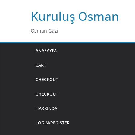
Skip
Kuruluş Osman
to
content
Osman Gazi
ANASAYFA
CART
CHECKOUT
CHECKOUT
HAKKINDA
LOGIN/REGISTER