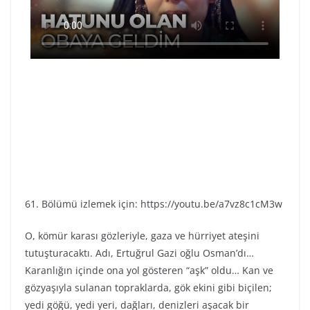
61. Bölümü izlemek için: https://youtu.be/a7vz8c1cM3w
O, kömür karası gözleriyle, gaza ve hürriyet ateşini
tutuşturacaktı. Adı, Ertuğrul Gazi oğlu Osman’dı…
Karanlığın içinde ona yol gösteren “aşk” oldu… Kan ve
gözyaşıyla sulanan topraklarda, gök ekini gibi biçilen;
yedi göğü, yedi yeri, dağları, denizleri aşacak bir