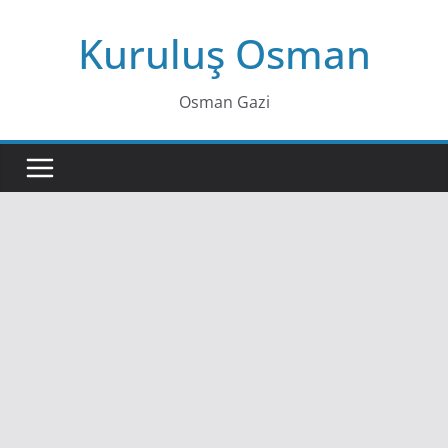
Skip
Kuruluş Osman
to
content
Osman Gazi