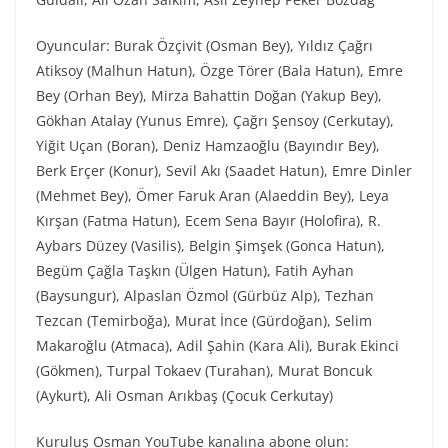
Oyuncular: Burak Özçivit (Osman Bey), Yıldız Çağrı
Atiksoy (Malhun Hatun), Özge Törer (Bala Hatun), Emre
Bey (Orhan Bey), Mirza Bahattin Doğan (Yakup Bey),
Gökhan Atalay (Yunus Emre), Çağrı Şensoy (Cerkutay),
Yiğit Uçan (Boran), Deniz Hamzaoğlu (Bayındır Bey),
Berk Erçer (Konur), Sevil Akı (Saadet Hatun), Emre Dinler
(Mehmet Bey), Ömer Faruk Aran (Alaeddin Bey), Leya
Kırşan (Fatma Hatun), Ecem Sena Bayır (Holofira), R.
Aybars Düzey (Vasilis), Belgin Şimşek (Gonca Hatun),
Begüm Çağla Taşkın (Ülgen Hatun), Fatih Ayhan
(Baysungur), Alpaslan Özmol (Gürbüz Alp), Tezhan
Tezcan (Temirboğa), Murat İnce (Gürdoğan), Selim
Makaroğlu (Atmaca), Adil Şahin (Kara Ali), Burak Ekinci
(Gökmen), Turpal Tokaev (Turahan), Murat Boncuk
(Aykurt), Ali Osman Arıkbaş (Çocuk Cerkutay)
Kuruluş Osman YouTube kanalına abone olun: