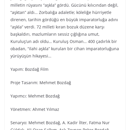
milletin rüyasını “aşkla” gördü. Gücünü kılıcından değil,
“aşktan” aldı… Zorbalığa adaletle; köleliğe hürriyetle
direnen, tarihin gördüğü en büyük imparatorluğa adını
“aşkla” verdi. 72 milleti kıran bozuk düzene karşı
başkaldırı, mazlumların sessiz çığlığına umut,
Kuruluş’un adı oldu… Kuruluş Osman… 400 çadırlık bir
obadan, “ilahi aşkla” kurulan bir cihan imparatorluğuna
yürüyüşün hikayesi…
Yapım: Bozdağ Fi̇lm
Proje Tasarım: Mehmet Bozdağ
Yapımcı: Mehmet Bozdağ
Yönetmen: Ahmet Yılmaz
Senaryo: Mehmet Bozdağ, A. Kadir İlter, Fatma Nur
Güldalı, Ali Ozan Salkım, Aslı Zeynep Peker Bozdağ