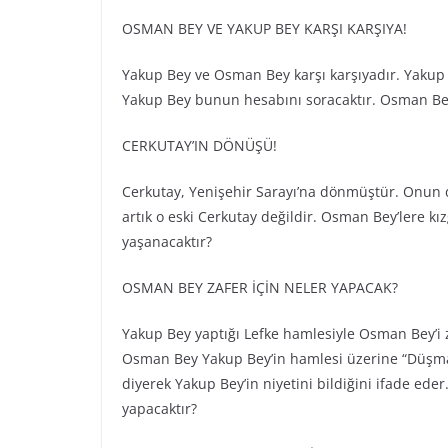
OSMAN BEY VE YAKUP BEY KARŞI KARŞIYA!
Yakup Bey ve Osman Bey karşı karşıyadır. Yakup
Yakup Bey bunun hesabını soracaktır. Osman Bey
CERKUTAY’IN DÖNÜŞÜ!
Cerkutay, Yenişehir Sarayı’na dönmüştür. Onun 
artık o eski Cerkutay değildir. Osman Bey’lere k
yaşanacaktır?
OSMAN BEY ZAFER İÇİN NELER YAPACAK?
Yakup Bey yaptığı Lefke hamlesiyle Osman Bey’i 
Osman Bey Yakup Bey’in hamlesi üzerine “Düşman 
diyerek Yakup Bey’in niyetini bildiğini ifade ed
yapacaktır?