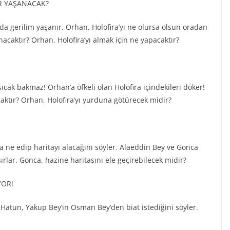
R YAŞANACAK?
 gerilim yaşanır. Orhan, Holofira’yı ne olursa olsun oradan
caktır? Orhan, Holofira’yı almak için ne yapacaktır?
cak bakmaz! Orhan’a öfkeli olan Holofira içindekileri döker!
aktır? Orhan, Holofira’yı yurduna götürecek midir?
ca ne edip haritayı alacağını söyler. Alaeddin Bey ve Gonca
lar. Gonca, hazine haritasını ele geçirebilecek midir?
YOR!
Hatun, Yakup Bey’in Osman Bey’den biat istediğini söyler.