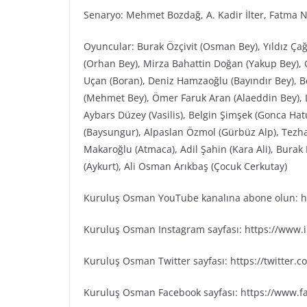
Senaryo: Mehmet Bozdağ, A. Kadir İlter, Fatma N
Oyuncular: Burak Özçivit (Osman Bey), Yıldız Ça
(Orhan Bey), Mirza Bahattin Doğan (Yakup Bey), G
Uçan (Boran), Deniz Hamzaoğlu (Bayındır Bey), Be
(Mehmet Bey), Ömer Faruk Aran (Alaeddin Bey), L
Aybars Düzey (Vasilis), Belgin Şimşek (Gonca Ha
(Baysungur), Alpaslan Özmol (Gürbüz Alp), Tezh
Makaroğlu (Atmaca), Adil Şahin (Kara Ali), Bura
(Aykurt), Ali Osman Arıkbaş (Çocuk Cerkutay)
Kuruluş Osman YouTube kanalına abone olun: ht
Kuruluş Osman Instagram sayfası: https://www
Kuruluş Osman Twitter sayfası: https://twitter
Kuruluş Osman Facebook sayfası: https://www.