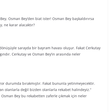
 Bey, Osman Bey’den biat ister! Osman Bey başkaldırırsa
, ne karar alacaktır?
dönüşüyle sarayda bir bayram havası oluşur. Fakat Cerkutay
ızgındır. Cerkutay ve Osman Bey’in arasında neler
zor durumda bırakmıştır. Fakat bununla yetinmeyecektir.
olanlarla değil bizden olanlarla rekabet halindeyiz.”
er. Osman Bey bu rekabetten zaferle çıkmak için neler