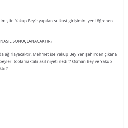
miştir. Yakup Bey’e yapılan suikast girişimini yeni öğrenen
M NASIL SONUÇLANACAKTIR?
a ağırlayacaktır. Mehmet ise Yakup Bey Yenişehir’den çıkana
 beyleri toplamaktaki asıl niyeti nedir? Osman Bey ve Yakup
tır?