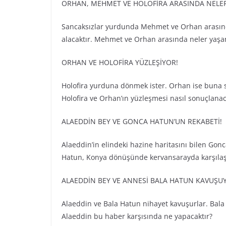
ORHAN, MEHMET VE HOLOFİRA ARASINDA NELE
Sancaksızlar yurdunda Mehmet ve Orhan arasında
alacaktır. Mehmet ve Orhan arasında neler yaşana
ORHAN VE HOLOFİRA YÜZLEŞİYOR!
Holofira yurduna dönmek ister. Orhan ise buna sı
Holofira ve Orhan’ın yüzleşmesi nasıl sonuçlanac
ALAEDDİN BEY VE GONCA HATUN’UN REKABETİ!
Alaeddin’in elindeki hazine haritasını bilen Gon
Hatun, Konya dönüşünde kervansarayda karşılaşır
ALAEDDİN BEY VE ANNESİ BALA HATUN KAVUŞU
Alaeddin ve Bala Hatun nihayet kavuşurlar. Bala 
Alaeddin bu haber karşısında ne yapacaktır?