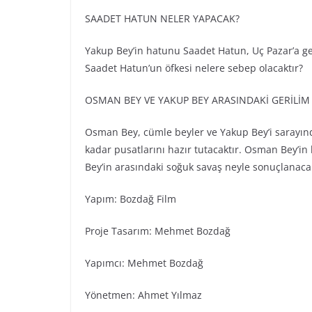
SAADET HATUN NELER YAPACAK?
Yakup Bey’in hatunu Saadet Hatun, Uç Pazar’a gel
Saadet Hatun’un öfkesi nelere sebep olacaktır?
OSMAN BEY VE YAKUP BEY ARASINDAKİ GERİLİ
Osman Bey, cümle beyler ve Yakup Bey’i sarayınd
kadar pusatlarını hazır tutacaktır. Osman Bey’in
Bey’in arasındaki soğuk savaş neyle sonuçlanacak
Yapım: Bozdağ Fi̇lm
Proje Tasarım: Mehmet Bozdağ
Yapımcı: Mehmet Bozdağ
Yönetmen: Ahmet Yılmaz