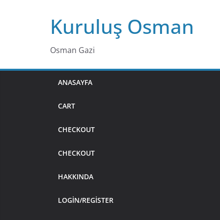
Skip
Kuruluş Osman
to
content
Osman Gazi
ANASAYFA
CART
CHECKOUT
CHECKOUT
HAKKINDA
LOGIN/REGISTER