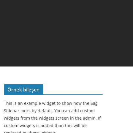
Örnek bileşen
This is an example widget to show how the Sağ
Sidebar looks by default. You can add custom
widgets from the widgets screen in the admin. If
custom widgets is added than this will be
replaced by those widgets.