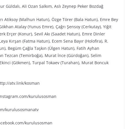
ur Güldalı, Ali Ozan Salkım, Aslı Zeynep Peker Bozdağ
ğrı Atiksoy (Malhun Hatun), Özge Törer (Bala Hatun), Emre Bey
ökhan Atalay (Yunus Emre), Çağrı Şensoy (Cerkutay), Yiğit
rk Erçer (Konur), Sevil Akı (Saadet Hatun), Emre Dinler
eya Kırşan (Fatma Hatun), Ecem Sena Bayır (Holofira), R.
tun), Begüm Çağla Taşkın (Ülgen Hatun), Fatih Ayhan
an Tezcan (Temirboğa), Murat İnce (Gürdoğan), Selim
k Ekinci (Gökmen), Turpal Tokaev (Turahan), Murat Boncuk
tp://atv.link/kosman
.instagram.com/kurulusosman
.com/kurulusosmanatv
facebook.com/kurulusosman