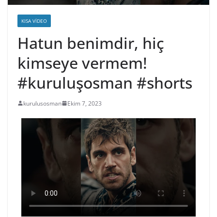
KISA VIDEO
Hatun benimdir, hiç
kimseye vermem!
#kuruluşosman #shorts
kurulusosman
Ekim 7, 2023