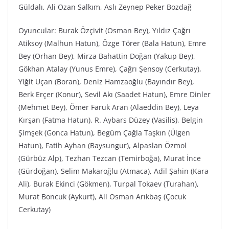
Güldalı, Ali Ozan Salkım, Aslı Zeynep Peker Bozdağ
Oyuncular: Burak Özçivit (Osman Bey), Yıldız Çağrı
Atiksoy (Malhun Hatun), Özge Törer (Bala Hatun), Emre
Bey (Orhan Bey), Mirza Bahattin Doğan (Yakup Bey),
Gökhan Atalay (Yunus Emre), Çağrı Şensoy (Cerkutay),
Yiğit Uçan (Boran), Deniz Hamzaoğlu (Bayındır Bey),
Berk Erçer (Konur), Sevil Akı (Saadet Hatun), Emre Dinler
(Mehmet Bey), Ömer Faruk Aran (Alaeddin Bey), Leya
Kırşan (Fatma Hatun), R. Aybars Düzey (Vasilis), Belgin
Şimşek (Gonca Hatun), Begüm Çağla Taşkın (Ülgen
Hatun), Fatih Ayhan (Baysungur), Alpaslan Özmol
(Gürbüz Alp), Tezhan Tezcan (Temirboğa), Murat İnce
(Gürdoğan), Selim Makaroğlu (Atmaca), Adil Şahin (Kara
Ali), Burak Ekinci (Gökmen), Turpal Tokaev (Turahan),
Murat Boncuk (Aykurt), Ali Osman Arıkbaş (Çocuk
Cerkutay)