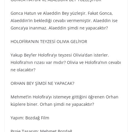
Gonca Hatun ve Alaeddin Bey yüzleşir. Fakat Gonca,
Alaeddin’in beklediği cevabı vermemiştir. Alaeddin ise
Gonca’ya inanmaz. Alaeddin şimdi ne yapacaktır?
HOLOFİRA’NIN TEYZESİ OLIVIA GELİYOR
Yakup Bey’ler Holofira’yı teyzesi Olivia’dan isterler.
Holofira’nın rızası var mıdır? Olivia ve Holofira’nın cevabı
ne olacaktır?
ORHAN BEY ŞİMDİ NE YAPACAK?
Mehmet’in Holofira’yı istemeye gittiğini öğrenen Orhan
küplere biner. Orhan şimdi ne yapacaktır?
Yapım: Bozdağ Fi̇lm
Proje Tasarım: Mehmet Bozdağ