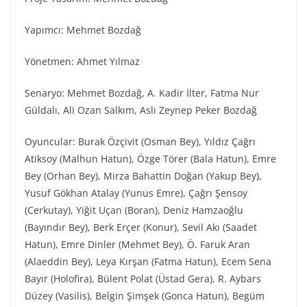
Yapımcı: Mehmet Bozdağ
Yönetmen: Ahmet Yılmaz
Senaryo: Mehmet Bozdağ, A. Kadir İlter, Fatma Nur
Güldalı, Ali Ozan Salkım, Aslı Zeynep Peker Bozdağ
Oyuncular: Burak Özçivit (Osman Bey), Yıldız Çağrı
Atiksoy (Malhun Hatun), Özge Törer (Bala Hatun), Emre
Bey (Orhan Bey), Mirza Bahattin Doğan (Yakup Bey),
Yusuf Gökhan Atalay (Yunus Emre), Çağrı Şensoy
(Cerkutay), Yiğit Uçan (Boran), Deniz Hamzaoğlu
(Bayındır Bey), Berk Erçer (Konur), Sevil Akı (Saadet
Hatun), Emre Dinler (Mehmet Bey), Ö. Faruk Aran
(Alaeddin Bey), Leya Kırşan (Fatma Hatun), Ecem Sena
Bayır (Holofira), Bülent Polat (Üstad Gera), R. Aybars
Düzey (Vasilis), Belgin Şimşek (Gonca Hatun), Begüm