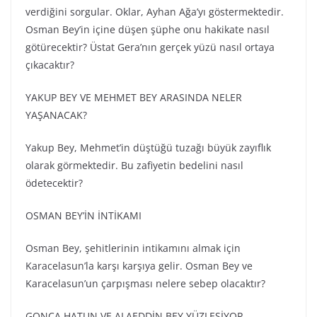
verdiğini sorgular. Oklar, Ayhan Ağa’yı göstermektedir.
Osman Bey’in içine düşen şüphe onu hakikate nasıl
götürecektir? Üstat Gera’nın gerçek yüzü nasıl ortaya
çıkacaktır?
YAKUP BEY VE MEHMET BEY ARASINDA NELER
YAŞANACAK?
Yakup Bey, Mehmet’in düştüğü tuzağı büyük zayıflık
olarak görmektedir. Bu zafiyetin bedelini nasıl
ödetecektir?
OSMAN BEY’İN İNTİKAMI
Osman Bey, şehitlerinin intikamını almak için
Karacelasun’la karşı karşıya gelir. Osman Bey ve
Karacelasun’un çarpışması nelere sebep olacaktır?
GONCA HATUN VE ALAEDDİN BEY YÜZLEŞİYOR