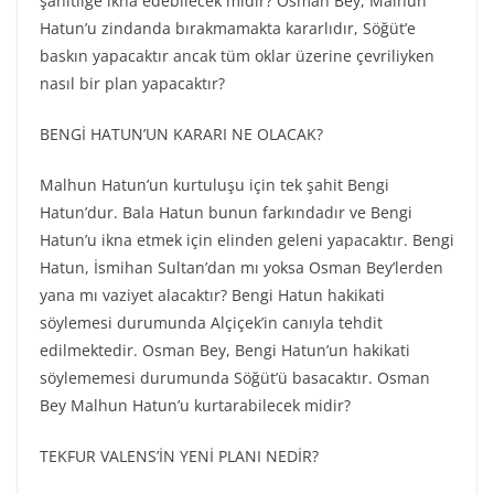
şahitliğe ikna edebilecek midir? Osman Bey, Malhun
Hatun’u zindanda bırakmamakta kararlıdır, Söğüt’e
baskın yapacaktır ancak tüm oklar üzerine çevriliyken
nasıl bir plan yapacaktır?
BENGİ HATUN’UN KARARI NE OLACAK?
Malhun Hatun’un kurtuluşu için tek şahit Bengi
Hatun’dur. Bala Hatun bunun farkındadır ve Bengi
Hatun’u ikna etmek için elinden geleni yapacaktır. Bengi
Hatun, İsmihan Sultan’dan mı yoksa Osman Bey’lerden
yana mı vaziyet alacaktır? Bengi Hatun hakikati
söylemesi durumunda Alçiçek’in canıyla tehdit
edilmektedir. Osman Bey, Bengi Hatun’un hakikati
söylememesi durumunda Söğüt’ü basacaktır. Osman
Bey Malhun Hatun’u kurtarabilecek midir?
TEKFUR VALENS’İN YENİ PLANI NEDİR?