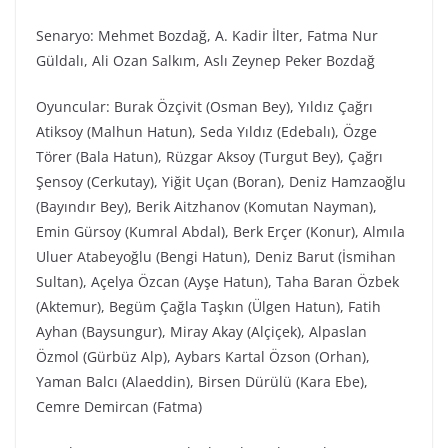
Senaryo: Mehmet Bozdağ, A. Kadir İlter, Fatma Nur
Güldalı, Ali Ozan Salkım, Aslı Zeynep Peker Bozdağ
Oyuncular: Burak Özçivit (Osman Bey), Yıldız Çağrı
Atiksoy (Malhun Hatun), Seda Yıldız (Edebalı), Özge
Törer (Bala Hatun), Rüzgar Aksoy (Turgut Bey), Çağrı
Şensoy (Cerkutay), Yiğit Uçan (Boran), Deniz Hamzaoğlu
(Bayındır Bey), Berik Aitzhanov (Komutan Nayman),
Emin Gürsoy (Kumral Abdal), Berk Erçer (Konur), Almıla
Uluer Atabeyoğlu (Bengi Hatun), Deniz Barut (İsmihan
Sultan), Açelya Özcan (Ayşe Hatun), Taha Baran Özbek
(Aktemur), Begüm Çağla Taşkın (Ülgen Hatun), Fatih
Ayhan (Baysungur), Miray Akay (Alçiçek), Alpaslan
Özmol (Gürbüz Alp), Aybars Kartal Özson (Orhan),
Yaman Balcı (Alaeddin), Birsen Dürülü (Kara Ebe),
Cemre Demircan (Fatma)