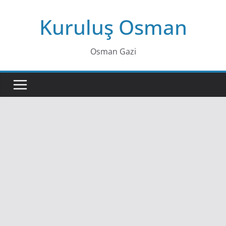
Skip
Kuruluş Osman
to
content
Osman Gazi