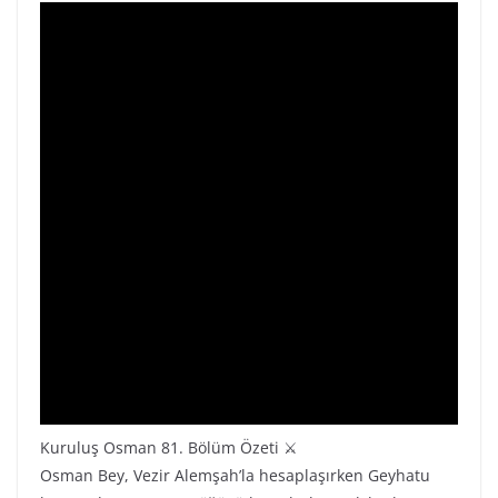
Kuruluş Osman 81. Bölüm Özeti ⚔
Osman Bey, Vezir Alemşah’la hesaplaşırken Geyhatu