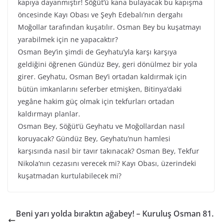
kapıya dayanmıştır! Söğüt’ü kana bulayacak bu kapışma
öncesinde Kayı Obası ve Şeyh Edebalı’nın dergahı
Moğollar tarafından kuşatılır. Osman Bey bu kuşatmayı
yarabilmek için ne yapacaktır?
Osman Bey’in şimdi de Geyhatu’yla karşı karşıya
geldiğini öğrenen Gündüz Bey, geri dönülmez bir yola
girer. Geyhatu, Osman Bey’i ortadan kaldırmak için
bütün imkanlarını seferber etmişken, Bitinya’daki
yegâne hakim güç olmak için tekfurları ortadan
kaldırmayı planlar.
Osman Bey, Söğüt’ü Geyhatu ve Moğollardan nasıl
koruyacak? Gündüz Bey, Geyhatu’nun hamlesi
karşısında nasıl bir tavır takınacak? Osman Bey, Tekfur
Nikola’nın cezasını verecek mi? Kayı Obası, üzerindeki
kuşatmadan kurtulabilecek mi?
Beni yarı yolda bıraktın ağabey! – Kuruluş Osman 81.