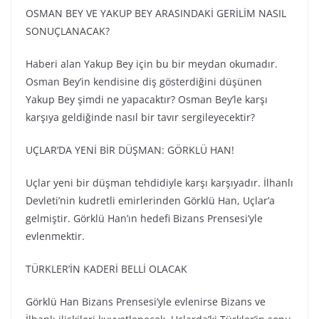
OSMAN BEY VE YAKUP BEY ARASINDAKİ GERİLİM NASIL
SONUÇLANACAK?
Haberi alan Yakup Bey için bu bir meydan okumadır.
Osman Bey’in kendisine diş gösterdiğini düşünen
Yakup Bey şimdi ne yapacaktır? Osman Bey’le karşı
karşıya geldiğinde nasıl bir tavır sergileyecektir?
UÇLAR’DA YENİ BİR DÜŞMAN: GÖRKLÜ HAN!
Uçlar yeni bir düşman tehdidiyle karşı karşıyadır. İlhanlı
Devleti’nin kudretli emirlerinden Görklü Han, Uçlar’a
gelmiştir. Görklü Han’ın hedefi Bizans Prensesi’yle
evlenmektir.
TÜRKLER’İN KADERİ BELLİ OLACAK
Görklü Han Bizans Prensesi’yle evlenirse Bizans ve