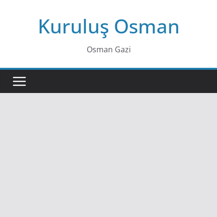
Skip
Kuruluş Osman
to
content
Osman Gazi