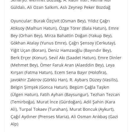
Güldalı, Ali Ozan Salkım, Aslı Zeynep Peker Bozdağ
Oyuncular: Burak Özçivit (Osman Bey), Yıldız Çağrı
Atiksoy (Malhun Hatun), Özge Törer (Bala Hatun), Emre
Bey (Orhan Bey), Mirza Bahattin Doğan (Yakup Bey),
Gökhan Atalay (Yunus Emre), Çağrı Şensoy (Cerkutay),
Yiğit Uçan (Boran), Deniz Hamzaoğlu (Bayındır Bey),
Berk Erçer (Konur), Sevil Akı (Saadet Hatun), Emre Dinler
(Mehmet Bey), Ömer Faruk Aran (Alaeddin Bey), Leya
Kırşan (Fatma Hatun), Ecem Sena Bayır (Holofira),
Javokhir Zakirov (Görklü Han), R. Aybars Düzey (Vasilis),
Belgin Şimşek (Gonca Hatun), Begüm Çağla Taşkın
(Ülgen Hatun), Fatih Ayhan (Baysungur), Tezhan Tezcan
(Temirboğa), Murat İnce (Gürdoğan), Adil Şahin (Kara
Ali), Turpal Tokaev (Turahan), Murat Boncuk (Aykurt),
Çağıl Aydıner (Prenses Maria), Ali Osman Arıkbaş (Gazi
Alp)