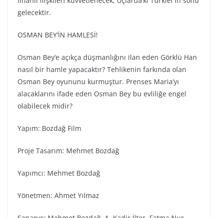
İlhanlı ilişkileri kuvvetlenecek, Uçlarda’ki Türkler’in sonu
gelecektir.
OSMAN BEY’İN HAMLESİ!
Osman Bey’e açıkça düşmanlığını ilan eden Görklü Han
nasıl bir hamle yapacaktır? Tehlikenin farkında olan
Osman Bey oyununu kurmuştur. Prenses Maria’yı
alacaklarını ifade eden Osman Bey bu evliliğe engel
olabilecek midir?
Yapım: Bozdağ Fi̇lm
Proje Tasarım: Mehmet Bozdağ
Yapımcı: Mehmet Bozdağ
Yönetmen: Ahmet Yılmaz
Senaryo: Mehmet Bozdağ, A. Kadir İlter, Fatma Nur