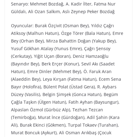
Senaryo: Mehmet Bozdağ, A. Kadir İlter, Fatma Nur
Güldalı, Ali Ozan Salkım, Aslı Zeynep Peker Bozdağ
Oyuncular: Burak Özçivit (Osman Bey), Yıldız Çağrı
Atiksoy (Malhun Hatun), Özge Törer (Bala Hatun), Emre
Bey (Orhan Bey), Mirza Bahattin Doğan (Yakup Bey),
Yusuf Gökhan Atalay (Yunus Emre), Çağrı Şensoy
(Cerkutay), Yiğit Uçan (Boran), Deniz Hamzaoğlu
(Bayındır Bey), Berk Erçer (Konur), Sevil Akı (Saadet
Hatun), Emre Dinler (Mehmet Bey), Ö. Faruk Aran
(Alaeddin Bey), Leya Kırşan (Fatma Hatun), Ecem Sena
Bayır (Holofira), Bülent Polat (Üstad Gera), R. Aybars
Düzey (Vasilis), Belgin Şimşek (Gonca Hatun), Begüm
Çağla Taşkın (Ülgen Hatun), Fatih Ayhan (Baysungur),
Alpaslan Özmol (Gürbüz Alp), Tezhan Tezcan
(Temirboğa), Murat İnce (Gürdoğan), Adil Şahin (Kara
Ali), Burak Ekinci (Gökmen), Turpal Tokaev (Turahan),
Murat Boncuk (Aykurt), Ali Osman Arıkbaş (Çocuk