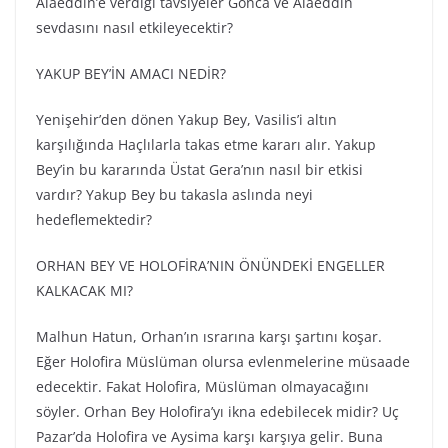
Alaeddin’e verdiği tavsiyeler Gonca ve Alaeddin
sevdasını nasıl etkileyecektir?
YAKUP BEY’İN AMACI NEDİR?
Yenişehir’den dönen Yakup Bey, Vasilis’i altın
karşılığında Haçlılarla takas etme kararı alır. Yakup
Bey’in bu kararında Üstat Gera’nın nasıl bir etkisi
vardır? Yakup Bey bu takasla aslında neyi
hedeflemektedir?
ORHAN BEY VE HOLOFİRA’NIN ÖNÜNDEKİ ENGELLER
KALKACAK MI?
Malhun Hatun, Orhan’ın ısrarına karşı şartını koşar.
Eğer Holofira Müslüman olursa evlenmelerine müsaade
edecektir. Fakat Holofira, Müslüman olmayacağını
söyler. Orhan Bey Holofira’yı ikna edebilecek midir? Uç
Pazar’da Holofira ve Aysima karşı karşıya gelir. Buna