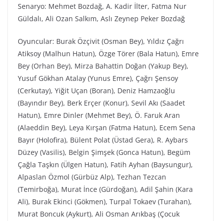
Senaryo: Mehmet Bozdağ, A. Kadir İlter, Fatma Nur
Güldalı, Ali Ozan Salkım, Aslı Zeynep Peker Bozdağ
Oyuncular: Burak Özçivit (Osman Bey), Yıldız Çağrı
Atiksoy (Malhun Hatun), Özge Törer (Bala Hatun), Emre
Bey (Orhan Bey), Mirza Bahattin Doğan (Yakup Bey),
Yusuf Gökhan Atalay (Yunus Emre), Çağrı Şensoy
(Cerkutay), Yiğit Uçan (Boran), Deniz Hamzaoğlu
(Bayındır Bey), Berk Erçer (Konur), Sevil Akı (Saadet
Hatun), Emre Dinler (Mehmet Bey), Ö. Faruk Aran
(Alaeddin Bey), Leya Kırşan (Fatma Hatun), Ecem Sena
Bayır (Holofira), Bülent Polat (Üstad Gera), R. Aybars
Düzey (Vasilis), Belgin Şimşek (Gonca Hatun), Begüm
Çağla Taşkın (Ülgen Hatun), Fatih Ayhan (Baysungur),
Alpaslan Özmol (Gürbüz Alp), Tezhan Tezcan
(Temirboğa), Murat İnce (Gürdoğan), Adil Şahin (Kara
Ali), Burak Ekinci (Gökmen), Turpal Tokaev (Turahan),
Murat Boncuk (Aykurt), Ali Osman Arıkbaş (Çocuk