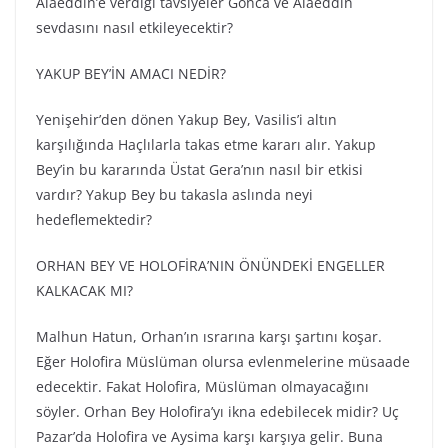
Alaeddin’e verdiği tavsiyeler Gonca ve Alaeddin
sevdasını nasıl etkileyecektir?
YAKUP BEY’İN AMACI NEDİR?
Yenişehir’den dönen Yakup Bey, Vasilis’i altın
karşılığında Haçlılarla takas etme kararı alır. Yakup
Bey’in bu kararında Üstat Gera’nın nasıl bir etkisi
vardır? Yakup Bey bu takasla aslında neyi
hedeflemektedir?
ORHAN BEY VE HOLOFİRA’NIN ÖNÜNDEKİ ENGELLER
KALKACAK MI?
Malhun Hatun, Orhan’ın ısrarına karşı şartını koşar.
Eğer Holofira Müslüman olursa evlenmelerine müsaade
edecektir. Fakat Holofira, Müslüman olmayacağını
söyler. Orhan Bey Holofira’yı ikna edebilecek midir? Uç
Pazar’da Holofira ve Aysima karşı karşıya gelir. Buna