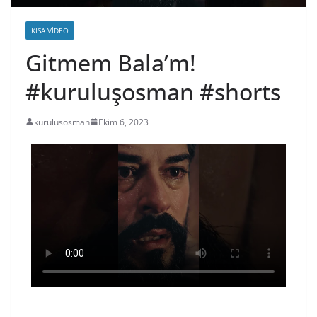
KISA VIDEO
Gitmem Bala’m!
#kuruluşosman #shorts
kurulusosman
Ekim 6, 2023