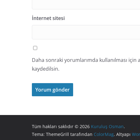
İnternet sitesi
Daha sonraki yorumlarımda kullanılması için a
kaydedilsin.
Tüm hakları saklıdır © 2026
Kuruluş Osman
.
Tema: ThemeGrill tarafından
ColorMag
. Altyapı
Wor