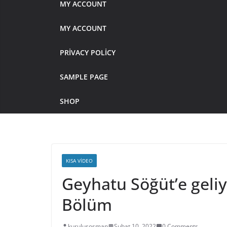
MY ACCOUNT
MY ACCOUNT
PRIVACY POLICY
SAMPLE PAGE
SHOP
KISA VIDEO
Geyhatu Söğüt’e geli
Bölüm
kurulusosman
Şubat 10, 2022
0 Comments