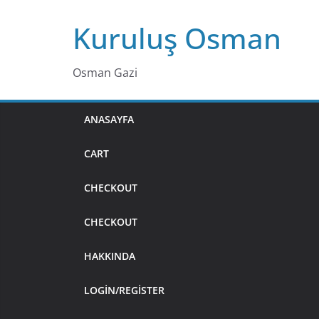
Skip
Kuruluş Osman
to
content
Osman Gazi
ANASAYFA
CART
CHECKOUT
CHECKOUT
HAKKINDA
LOGIN/REGISTER