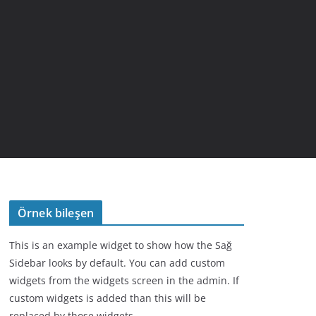
Örnek bileşen
This is an example widget to show how the Sağ
Sidebar looks by default. You can add custom
widgets from the widgets screen in the admin. If
custom widgets is added than this will be
replaced by those widgets.