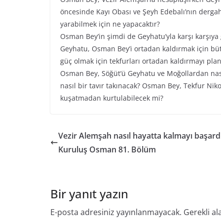
öncesinde Kayı Obası ve Şeyh Edebalı’nın dergah
yarabilmek için ne yapacaktır?
Osman Bey’in şimdi de Geyhatu’yla karşı karşıya
Geyhatu, Osman Bey’i ortadan kaldırmak için büt
güç olmak için tekfurları ortadan kaldırmayı plan
Osman Bey, Söğüt’ü Geyhatu ve Moğollardan nas
nasıl bir tavır takınacak? Osman Bey, Tekfur Niko
kuşatmadan kurtulabilecek mi?
Vezir Alemşah nasıl hayatta kalmayı başard
Kuruluş Osman 81. Bölüm
Bir yanıt yazın
E-posta adresiniz yayınlanmayacak.
Gerekli al