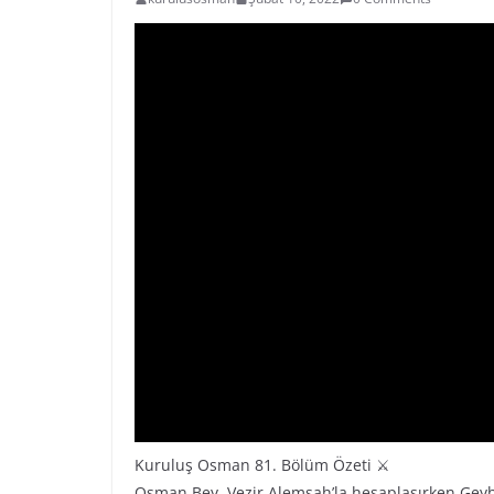
Kuruluş Osman 81. Bölüm Özeti ⚔
Osman Bey, Vezir Alemşah’la hesaplaşırken Geyh