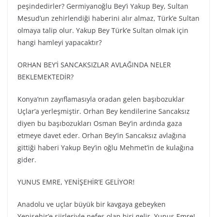
peşindedirler? Germiyanoğlu Bey’i Yakup Bey, Sultan
Mesud’un zehirlendiği haberini alır almaz, Türk’e Sultan
olmaya talip olur. Yakup Bey Türk’e Sultan olmak için
hangi hamleyi yapacaktır?
ORHAN BEY’İ SANCAKSIZLAR AVLAĞINDA NELER
BEKLEMEKTEDİR?
Konya’nın zayıflamasıyla oradan gelen başıbozuklar
Uçlar’a yerleşmiştir. Orhan Bey kendilerine Sancaksız
diyen bu başıbozukları Osman Bey’in ardında gaza
etmeye davet eder. Orhan Bey’in Sancaksız avlağına
gittiği haberi Yakup Bey’in oğlu Mehmet’in de kulağına
gider.
YUNUS EMRE, YENİŞEHİR’E GELİYOR!
Anadolu ve uçlar büyük bir kavgaya gebeyken
Yenişehir’e şiirleriyle nefes olan biri gelir. Yunus Emre!