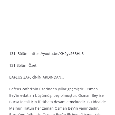
131. Bölüm: https://youtu.be/KH2gvS6BHb8
131.Bölüm Özeti:
BAFEUS ZAFERİNİN ARDINDAN…
Bafeus Zaferi’nin üzerinden yıllar geçmiştir. Osman
Bey’in evlatları büyümüş, bey olmuştur. Osman Bey ise
Bursa ideali için fütühata devam etmektedir. Bu idealde
Malhun Hatun her zaman Osman Bey’in yanındadır.
Bursa’nın fethi için Osman Bey’in ilk hedefi hangi kale