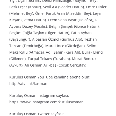
Yiğit Uçan (Boran), Deniz Hamzaoğlu (Bayındır Bey),
Berk Erçer (Konur), Sevil Akı (Saadet Hatun), Emre Dinler
(Mehmet Bey), Ömer Faruk Aran (Alaeddin Bey), Leya
Kırşan (Fatma Hatun), Ecem Sena Bayır (Holofira), R.
Aybars Düzey (Vasilis), Belgin Şimşek (Gonca Hatun),
Begüm Çağla Taşkın (Ülgen Hatun), Fatih Ayhan
(Baysungur), Alpaslan Özmol (Gürbüz Alp), Tezhan
Tezcan (Temirboğa), Murat İnce (Gürdoğan), Selim
Makaroğlu (Atmaca), Adil Şahin (Kara Ali), Burak Ekinci
(Gökmen), Turpal Tokaev (Turahan), Murat Boncuk
(Aykurt), Ali Osman Arıkbaş (Çocuk Cerkutay)
Kuruluş Osman YouTube kanalına abone olun:
http://atv.link/kosman
Kuruluş Osman Instagram sayfası:
https://www.instagram.com/kurulusosman
Kuruluş Osman Twitter sayfası: