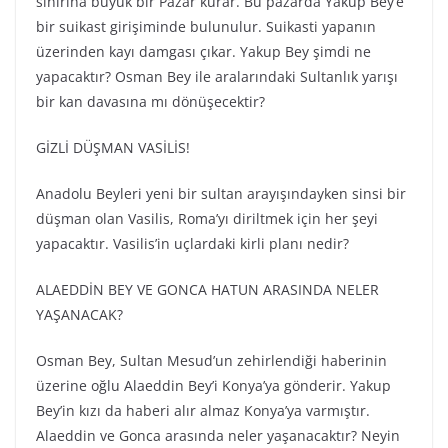
sınırına büyük bir Pazar kurar. Bu pazarda Yakup Bey’e
bir suikast girişiminde bulunulur. Suikasti yapanın
üzerinden kayı damgası çıkar. Yakup Bey şimdi ne
yapacaktır? Osman Bey ile aralarındaki Sultanlık yarışı
bir kan davasına mı dönüşecektir?
GİZLİ DÜŞMAN VASİLİS!
Anadolu Beyleri yeni bir sultan arayışındayken sinsi bir
düşman olan Vasilis, Roma’yı diriltmek için her şeyi
yapacaktır. Vasilis’in uçlardaki kirli planı nedir?
ALAEDDİN BEY VE GONCA HATUN ARASINDA NELER
YAŞANACAK?
Osman Bey, Sultan Mesud’un zehirlendiği haberinin
üzerine oğlu Alaeddin Bey’i Konya’ya gönderir. Yakup
Bey’in kızı da haberi alır almaz Konya’ya varmıştır.
Alaeddin ve Gonca arasında neler yaşanacaktır? Neyin