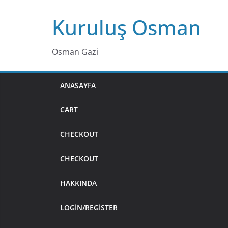
Skip
Kuruluş Osman
to
content
Osman Gazi
ANASAYFA
CART
CHECKOUT
CHECKOUT
HAKKINDA
LOGIN/REGISTER