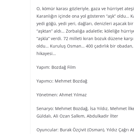
O, kömür karası gözleriyle, gaza ve hürriyet ateş
Karanlığın içinde ona yol gösteren “aşk” oldu… Ka
yedi göğü, yedi yeri, dağları, denizleri aşacak bi
“aşktan” aldı… Zorbalığa adaletle; köleliğe hürr
“aşkla” verdi. 72 milleti kıran bozuk düzene karş
oldu… Kuruluş Osman… 400 çadırlık bir obadan, 
hikayesi…
Yapım: Bozdağ Film
Yapımcı: Mehmet Bozdağ
Yönetmen: Ahmet Yılmaz
Senaryo: Mehmet Bozdağ, İsa Yıldız, Mehmet İlke
Güldalı, Ali Ozan Salkım, Abdulkadir İlter
Oyuncular: Burak Özçivit (Osman), Yıldız Çağrı Ati