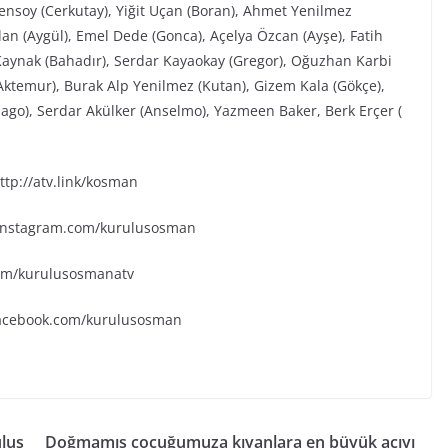
Şensoy (Cerkutay), Yiğit Uçan (Boran), Ahmet Yenilmez
an (Aygül), Emel Dede (Gonca), Açelya Özcan (Ayşe), Fatih
aynak (Bahadır), Serdar Kayaokay (Gregor), Oğuzhan Karbi
(Aktemur), Burak Alp Yenilmez (Kutan), Gizem Kala (Gökçe),
go), Serdar Akülker (Anselmo), Yazmeen Baker, Berk Erçer (
tp://atv.link/kosman
.instagram.com/kurulusosman
.com/kurulusosmanatv
facebook.com/kurulusosman
uluş
Doğmamış çocuğumuza kıyanlara en büyük acıyı