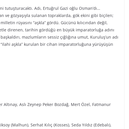
ini tutuşturacaktı. Adı, Ertuğrul Gazi oğlu Osman’dı…
n ve gözyaşıyla sulanan topraklarda, gök ekini gibi biçilen;
r milletin rüyasını “aşkla” gördü. Gücünü kılıcından değil,
iyetle direnen, tarihin gördüğü en büyük imparatorluğa adını
ı başkaldırı, mazlumların sessiz çığlığına umut, Kuruluş’un adı
“ilahi aşkla” kurulan bir cihan imparatorluğuna yürüyüşün
r Altınay, Aslı Zeynep Peker Bozdağ, Mert Özel, Fatmanur
ksoy (Malhun), Serhat Kılıç (Kosses), Seda Yıldız (Edebalı),