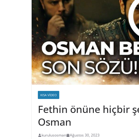
KISA VIDEO
Fethin önüne hiçbir 
Osman
kurulusosman
Ağustos 30, 2023