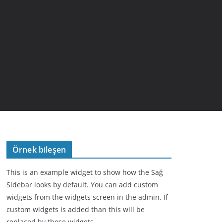
Örnek bileşen
This is an example widget to show how the Sağ
Sidebar looks by default. You can add custom
widgets from the widgets screen in the admin. If
custom widgets is added than this will be
replaced by those widgets.