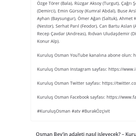
Özge Törer (Bala), Rüzgar Aksoy (Turgut), Çağrı 
(Demirci), Emin Gürsoy (Kumral Abdal), Buse Arsl
Ayhan (Baysungur), Ömer Ağan (Saltuk), Ahmet K
(Nestor), Serhat Parıl (Feodor), Can Bartu Aslan 
Recep Çavdar (Andreas), Rıdvan Uludaşdemir (Dia
Konur Alp).
Kuruluş Osman YouTube kanalına abone olun: ht
Kuruluş Osman Instagram sayfası: https://www
Kuruluş Osman Twitter sayfası: https://twitter
Kuruluş Osman Facebook sayfası: https://www.
#KuruluşOsman #atv #BurakÖzçivit
Osman Bey’in adaleti nasıl işleyecek? – Kur