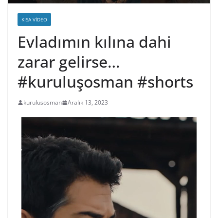
KISA VIDEO
Evladımın kılına dahi
zarar gelirse…
#kuruluşosman #shorts
kurulusosman
Aralık 13, 2023