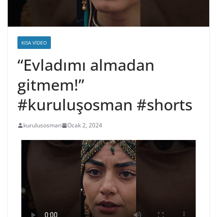
KISA VIDEO
“Evladımı almadan
gitmem!”
#kuruluşosman #shorts
kurulusosman
Ocak 2, 2024