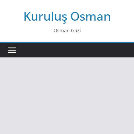
Skip
Kuruluş Osman
to
content
Osman Gazi