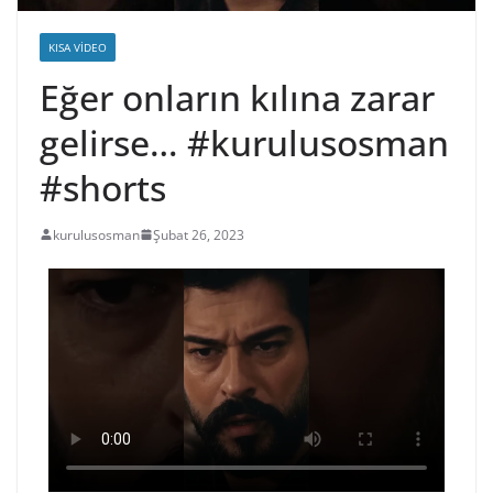
KISA VIDEO
Eğer onların kılına zarar
gelirse… #kurulusosman
#shorts
kurulusosman
Şubat 26, 2023