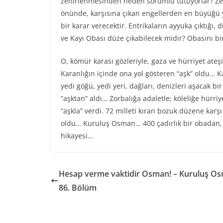
zehirlenmesinden neden sorumlu tutuyorlar? Zeh
önünde, karşısına çıkan engellerden en büyüğü 
bir karar verecektir. Entrikaların ayyuka çıktı
ve Kayı Obası düze çıkabilecek midir? Obasını bir
O, kömür karası gözleriyle, gaza ve hürriyet ateş
Karanlığın içinde ona yol gösteren “aşk” oldu… Ka
yedi göğü, yedi yeri, dağları, denizleri aşacak bi
“aşktan” aldı… Zorbalığa adaletle; köleliğe hürr
“aşkla” verdi. 72 milleti kıran bozuk düzene karş
oldu… Kuruluş Osman… 400 çadırlık bir obadan, 
hikayesi…
Hesap verme vaktidir Osman! – Kuruluş O
86. Bölüm