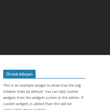
Örnek bileşen
This is an example widget to show how the Sağ
Sidebar looks by default. You can add custom
widgets from the widgets screen in the admin. If
custom widgets is added than this will be
replaced by those widgets.