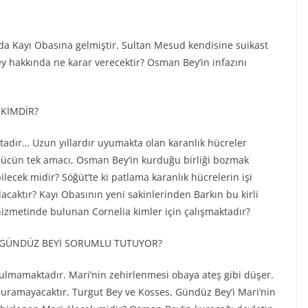
da Kayı Obasına gelmiştir. Sultan Mesud kendisine suikast
akkında ne karar verecektir? Osman Bey’in infazını
KİMDİR?
ktadır… Uzun yıllardır uyumakta olan karanlık hücreler
gücün tek amacı, Osman Bey’in kurduğu birliği bozmak
ilecek midir? Söğüt’te ki patlama karanlık hücrelerin işi
acaktır? Kayı Obasının yeni sakinlerinden Barkın bu kirli
 hizmetinde bulunan Cornelia kimler için çalışmaktadır?
 GÜNDÜZ BEYİ SORUMLU TUTUYOR?
ulmamaktadır. Mari’nin zehirlenmesi obaya ateş gibi düşer.
duramayacaktır. Turgut Bey ve Kosses, Gündüz Bey’i Mari’nin