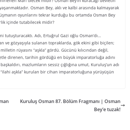
irlenen Mari ölecek midir? Osman Bey’in kuracağı devletin
yaşanmaktadır. Osman Bey, aklı ve kalbi arasında kalmayarak
ğı, düşmanın oyunlarını tekrar kurduğu bu ortamda Osman Bey
lik içinde tutabilecek midir?
ini tutuşturacaktı. Adı, Ertuğrul Gazi oğlu Osman’dı…
n ve gözyaşıyla sulanan topraklarda, gök ekini gibi biçilen;
r milletin rüyasını “aşkla” gördü. Gücünü kılıcından değil,
iyetle direnen, tarihin gördüğü en büyük imparatorluğa adını
ı başkaldırı, mazlumların sessiz çığlığına umut, Kuruluş’un adı
“ilahi aşkla” kurulan bir cihan imparatorluğuna yürüyüşün
sman
Kuruluş Osman 87. Bölüm Fragmanı | Osman
Bey’e tuzak!