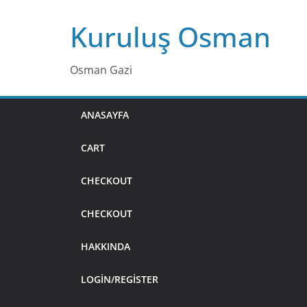
Skip
Kuruluş Osman
to
content
Osman Gazi
ANASAYFA
CART
CHECKOUT
CHECKOUT
HAKKINDA
LOGIN/REGISTER