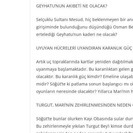
GEYHATU’NUN AKIBETİ NE OLACAK?
Selçuklu Sultanı Mesud, hiç beklenmeyen bir an
girişiminde bulunduğunu düşündüğü Osman Bey h
ertelediği Geyhatu’nun kaderi ne olacak?
UYUYAN HÜCRELERİ UYANDIRAN KARANLIK GÜÇ 
Artık uç topraklarında kartlar yeniden dağıtılma
uyanmaya başlamaktadır. Bu karanlıktan gelen 
olacaktır. Bu karanlık güç kimdir? Emeline ulaşab
midir? Söğüt’te ki patlama sonun başlangıcı mı ol
oyunların neresinde olacaktır? Yıllarca Mari’nin
TURGUT, MARİ’NİN ZEHİRLENMESİNDEN NEDEN
Söğüt’te bunlar olurken Kayı Obasında sular dur
Bu zehirlenmeyle yıkılan Turgut Bey’i kimse dur