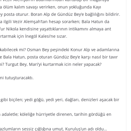
a ölüm kalım savaşı verirken, onun yokluğunda Kayı
posta oturur. Boran Alp de Gündüz Bey’e bağlılığını bildirir.
ilgili Vezir Alemşah’tan hesap sorarken; Bala Hatun da
ur Nikola kendisine yaşattıklarının intikamını almaya ant
urtarmak için İnegöl Kalesi’ne sızar.
lkabilecek mi? Osman Bey peşindeki Konur Alp ve adamlarına
Bala Hatun, posta oturan Gündüz Bey’e karşı nasıl bir tavır
mi? Turgut Bey, Mari’yi kurtarmak icin neler yapacak?
ni tutuşturacaktı.
ibi biçilen; yedi göğü, yedi yeri, dağları, denizleri aşacak bir
 adaletle; köleliğe hürriyetle direnen, tarihin gördüğü en
mazlumların sessiz çığlığına umut, Kuruluş’un adı oldu…