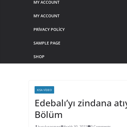
MY ACCOUNT
MY ACCOUNT
PRIVACY POLICY
SAMPLE PAGE
SHOP
KISA VIDEO
Edebalı’yı zindana at
Bölüm
kurulusosman
Aralık 30, 2021
0 Comments