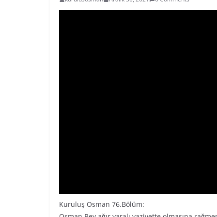
Kuruluş Osman 76.Bölüm:
Osman Bey ağır yaralı vaziyette olmasına rağme