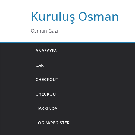
Skip
Kuruluş Osman
to
content
Osman Gazi
ANASAYFA
CART
CHECKOUT
CHECKOUT
HAKKINDA
LOGIN/REGISTER