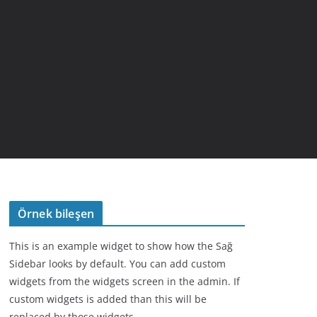
Örnek bileşen
This is an example widget to show how the Sağ
Sidebar looks by default. You can add custom
widgets from the widgets screen in the admin. If
custom widgets is added than this will be
replaced by those widgets.