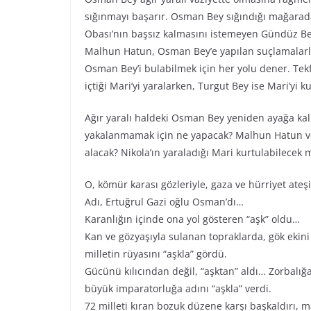
sığınmayı başarır. Osman Bey sığındığı mağarad
Obası’nın başsız kalmasını istemeyen Gündüz Bey 
Malhun Hatun, Osman Bey’e yapılan suçlamalarla 
Osman Bey’i bulabilmek için her yolu dener. Tekf
içtiği Mari’yi yaralarken, Turgut Bey ise Mari’yi k
Ağır yaralı haldeki Osman Bey yeniden ayağa ka
yakalanmamak için ne yapacak? Malhun Hatun ve 
alacak? Nikola’ın yaraladığı Mari kurtulabilecek 
O, kömür karası gözleriyle, gaza ve hürriyet ateşi
Adı, Ertuğrul Gazi oğlu Osman’dı…
Karanlığın içinde ona yol gösteren “aşk” oldu…
Kan ve gözyaşıyla sulanan topraklarda, gök ekini g
milletin rüyasını “aşkla” gördü.
Gücünü kılıcından değil, “aşktan” aldı… Zorbalığa
büyük imparatorluğa adını “aşkla” verdi.
72 milleti kıran bozuk düzene karşı başkaldırı, 