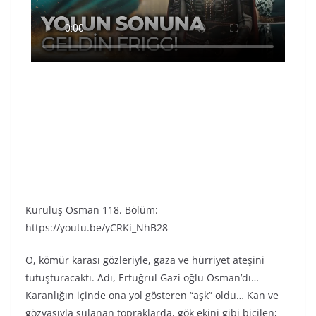
Kuruluş Osman 118. Bölüm:
https://youtu.be/yCRKi_NhB28
O, kömür karası gözleriyle, gaza ve hürriyet ateşini
tutuşturacaktı. Adı, Ertuğrul Gazi oğlu Osman’dı…
Karanlığın içinde ona yol gösteren “aşk” oldu… Kan ve
gözyaşıyla sulanan topraklarda, gök ekini gibi biçilen;