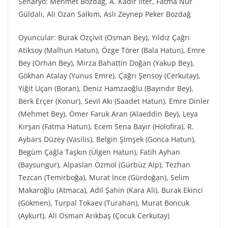
Senaryo: Mehmet Bozdağ, A. Kadir İlter, Fatma Nur
Güldalı, Ali Ozan Salkım, Aslı Zeynep Peker Bozdağ
Oyuncular: Burak Özçivit (Osman Bey), Yıldız Çağrı
Atiksoy (Malhun Hatun), Özge Törer (Bala Hatun), Emre
Bey (Orhan Bey), Mirza Bahattin Doğan (Yakup Bey),
Gökhan Atalay (Yunus Emre), Çağrı Şensoy (Cerkutay),
Yiğit Uçan (Boran), Deniz Hamzaoğlu (Bayındır Bey),
Berk Erçer (Konur), Sevil Akı (Saadet Hatun), Emre Dinler
(Mehmet Bey), Ömer Faruk Aran (Alaeddin Bey), Leya
Kırşan (Fatma Hatun), Ecem Sena Bayır (Holofira), R.
Aybars Düzey (Vasilis), Belgin Şimşek (Gonca Hatun),
Begüm Çağla Taşkın (Ülgen Hatun), Fatih Ayhan
(Baysungur), Alpaslan Özmol (Gürbüz Alp), Tezhan
Tezcan (Temirboğa), Murat İnce (Gürdoğan), Selim
Makaroğlu (Atmaca), Adil Şahin (Kara Ali), Burak Ekinci
(Gökmen), Turpal Tokaev (Turahan), Murat Boncuk
(Aykurt), Ali Osman Arıkbaş (Çocuk Cerkutay)