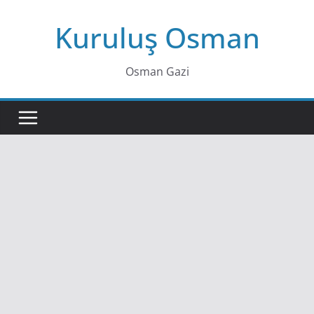
Skip
Kuruluş Osman
to
content
Osman Gazi