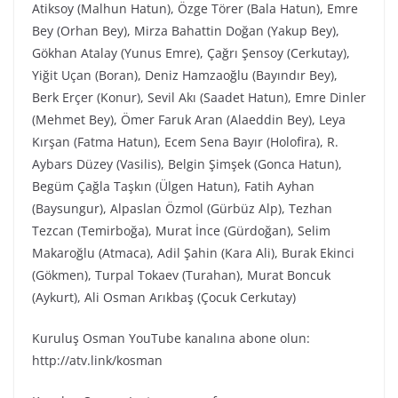
Atiksoy (Malhun Hatun), Özge Törer (Bala Hatun), Emre
Bey (Orhan Bey), Mirza Bahattin Doğan (Yakup Bey),
Gökhan Atalay (Yunus Emre), Çağrı Şensoy (Cerkutay),
Yiğit Uçan (Boran), Deniz Hamzaoğlu (Bayındır Bey),
Berk Erçer (Konur), Sevil Akı (Saadet Hatun), Emre Dinler
(Mehmet Bey), Ömer Faruk Aran (Alaeddin Bey), Leya
Kırşan (Fatma Hatun), Ecem Sena Bayır (Holofira), R.
Aybars Düzey (Vasilis), Belgin Şimşek (Gonca Hatun),
Begüm Çağla Taşkın (Ülgen Hatun), Fatih Ayhan
(Baysungur), Alpaslan Özmol (Gürbüz Alp), Tezhan
Tezcan (Temirboğa), Murat İnce (Gürdoğan), Selim
Makaroğlu (Atmaca), Adil Şahin (Kara Ali), Burak Ekinci
(Gökmen), Turpal Tokaev (Turahan), Murat Boncuk
(Aykurt), Ali Osman Arıkbaş (Çocuk Cerkutay)
Kuruluş Osman YouTube kanalına abone olun:
http://atv.link/kosman