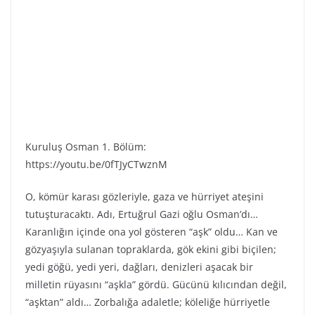
Kuruluş Osman 1. Bölüm:
https://youtu.be/0fTJyCTwznM
O, kömür karası gözleriyle, gaza ve hürriyet ateşini
tutuşturacaktı. Adı, Ertuğrul Gazi oğlu Osman’dı…
Karanlığın içinde ona yol gösteren “aşk” oldu… Kan ve
gözyaşıyla sulanan topraklarda, gök ekini gibi biçilen;
yedi göğü, yedi yeri, dağları, denizleri aşacak bir
milletin rüyasını “aşkla” gördü. Gücünü kılıcından değil,
“aşktan” aldı… Zorbalığa adaletle; köleliğe hürriyetle