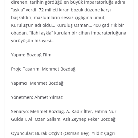
direnen, tarihin gördüğü en büyük imparatorluğa adını
“aşkla” verdi. 72 milleti kıran bozuk düzene karşı
başkaldırı, mazlumların sessiz çığlığına umut,
Kuruluş’un adı oldu… Kuruluş Osman… 400 çadırlık bir
obadan, “ilahi aşkla” kurulan bir cihan imparatorluğuna
yürüyüşün hikayesi…
Yapım: Bozdağ Fi̇lm
Proje Tasarım: Mehmet Bozdağ
Yapımcı: Mehmet Bozdağ
Yönetmen: Ahmet Yılmaz
Senaryo: Mehmet Bozdağ, A. Kadir İlter, Fatma Nur
Güldalı, Ali Ozan Salkım, Aslı Zeynep Peker Bozdağ
Oyuncular: Burak Özçivit (Osman Bey), Yıldız Çağrı