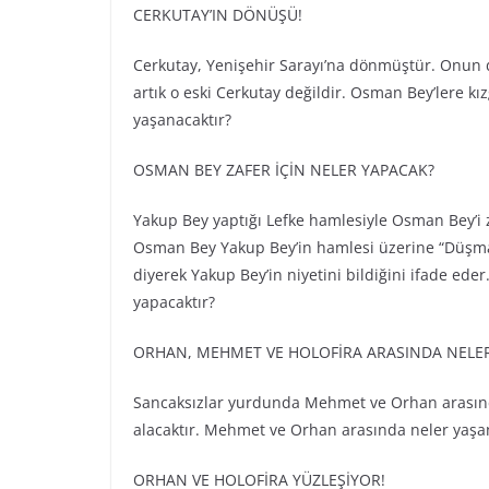
CERKUTAY’IN DÖNÜŞÜ!
Cerkutay, Yenişehir Sarayı’na dönmüştür. Onun 
artık o eski Cerkutay değildir. Osman Bey’lere k
yaşanacaktır?
OSMAN BEY ZAFER İÇİN NELER YAPACAK?
Yakup Bey yaptığı Lefke hamlesiyle Osman Bey’i 
Osman Bey Yakup Bey’in hamlesi üzerine “Düşman 
diyerek Yakup Bey’in niyetini bildiğini ifade ed
yapacaktır?
ORHAN, MEHMET VE HOLOFİRA ARASINDA NELE
Sancaksızlar yurdunda Mehmet ve Orhan arasında
alacaktır. Mehmet ve Orhan arasında neler yaşana
ORHAN VE HOLOFİRA YÜZLEŞİYOR!