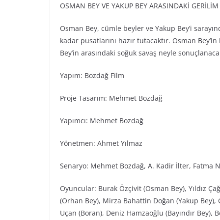
OSMAN BEY VE YAKUP BEY ARASINDAKİ GERİLİ
Osman Bey, cümle beyler ve Yakup Bey’i sarayınd
kadar pusatlarını hazır tutacaktır. Osman Bey’in
Bey’in arasındaki soğuk savaş neyle sonuçlanacak
Yapım: Bozdağ Fi̇lm
Proje Tasarım: Mehmet Bozdağ
Yapımcı: Mehmet Bozdağ
Yönetmen: Ahmet Yılmaz
Senaryo: Mehmet Bozdağ, A. Kadir İlter, Fatma N
Oyuncular: Burak Özçivit (Osman Bey), Yıldız Ça
(Orhan Bey), Mirza Bahattin Doğan (Yakup Bey), G
Uçan (Boran), Deniz Hamzaoğlu (Bayındır Bey), Be