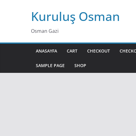
Skip
Kuruluş Osman
to
content
Osman Gazi
ANASAYFA
CART
CHECKOUT
CHECK
SAMPLE PAGE
SHOP