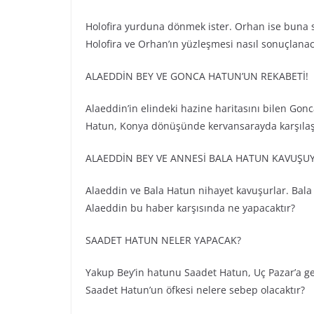
Holofira yurduna dönmek ister. Orhan ise buna sı
Holofira ve Orhan’ın yüzleşmesi nasıl sonuçlanac
ALAEDDİN BEY VE GONCA HATUN’UN REKABETİ!
Alaeddin’in elindeki hazine haritasını bilen Gon
Hatun, Konya dönüşünde kervansarayda karşılaşır
ALAEDDİN BEY VE ANNESİ BALA HATUN KAVUŞU
Alaeddin ve Bala Hatun nihayet kavuşurlar. Bala 
Alaeddin bu haber karşısında ne yapacaktır?
SAADET HATUN NELER YAPACAK?
Yakup Bey’in hatunu Saadet Hatun, Uç Pazar’a gel
Saadet Hatun’un öfkesi nelere sebep olacaktır?