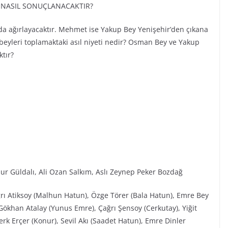
M NASIL SONUÇLANACAKTIR?
a ağırlayacaktır. Mehmet ise Yakup Bey Yenişehir’den çıkana
 beyleri toplamaktaki asıl niyeti nedir? Osman Bey ve Yakup
tır?
ur Güldalı, Ali Ozan Salkım, Aslı Zeynep Peker Bozdağ
ğrı Atiksoy (Malhun Hatun), Özge Törer (Bala Hatun), Emre Bey
ökhan Atalay (Yunus Emre), Çağrı Şensoy (Cerkutay), Yiğit
rk Erçer (Konur), Sevil Akı (Saadet Hatun), Emre Dinler