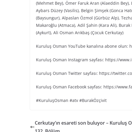
(Mehmet Bey), Ömer Faruk Aran (Alaeddin Bey), L
Aybars Düzey (Vasilis), Belgin Şimşek (Gonca Ha
(Baysungur), Alpaslan Özmol (Gürbüz Alp), Tezh
Makaroğlu (Atmaca), Adil Şahin (Kara Ali), Bura
(Aykurt), Ali Osman Arıkbaş (Çocuk Cerkutay)
Kuruluş Osman YouTube kanalına abone olun: ht
Kuruluş Osman Instagram sayfası: https://www
Kuruluş Osman Twitter sayfası: https://twitter
Kuruluş Osman Facebook sayfası: https://www.
#KuruluşOsman #atv #BurakÖzçivit
Cerkutay’ın esareti son buluyor – Kuruluş
132. Bölüm