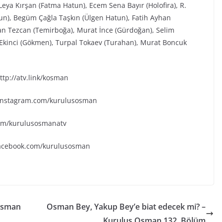
eya Kırşan (Fatma Hatun), Ecem Sena Bayır (Holofira), R.
tun), Begüm Çağla Taşkın (Ülgen Hatun), Fatih Ayhan
an Tezcan (Temirboğa), Murat İnce (Gürdoğan), Selim
k Ekinci (Gökmen), Turpal Tokaev (Turahan), Murat Boncuk
tp://atv.link/kosman
.instagram.com/kurulusosman
.com/kurulusosmanatv
facebook.com/kurulusosman
 Osman
Osman Bey, Yakup Bey’e biat edecek mi? –
Kuruluş Osman 132. Bölüm