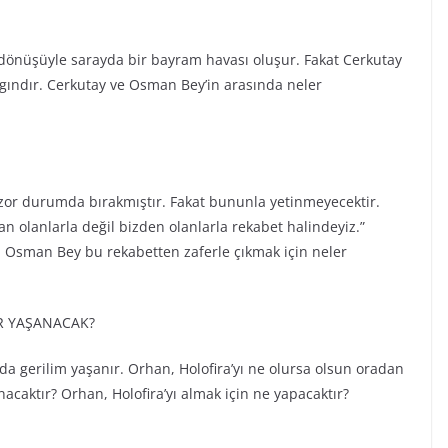
dönüşüyle sarayda bir bayram havası oluşur. Fakat Cerkutay
ızgındır. Cerkutay ve Osman Bey’in arasında neler
zor durumda bırakmıştır. Fakat bununla yetinmeyecektir.
olanlarla değil bizden olanlarla rekabet halindeyiz.”
er. Osman Bey bu rekabetten zaferle çıkmak için neler
R YAŞANACAK?
 gerilim yaşanır. Orhan, Holofira’yı ne olursa olsun oradan
caktır? Orhan, Holofira’yı almak için ne yapacaktır?