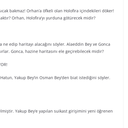
cak bakmaz! Orhan’a öfkeli olan Holofira içindekileri döker!
aktır? Orhan, Holofira’yı yurduna götürecek midir?
ca ne edip haritayı alacağını söyler. Alaeddin Bey ve Gonca
lar. Gonca, hazine haritasını ele geçirebilecek midir?
YOR!
Hatun, Yakup Bey’in Osman Bey’den biat istediğini söyler.
miştir. Yakup Bey’e yapılan suikast girişimini yeni öğrenen