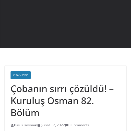
KISA VIDEO
Çobanın sırrı çözüldü! –
Kuruluş Osman 82.
Bölüm
kurulusosman
Şubat 17, 2022
0 Comments