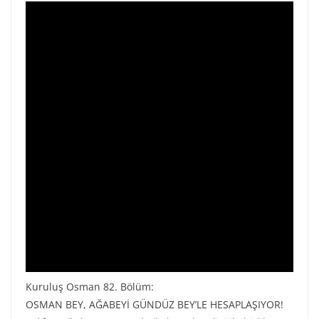
Kuruluş Osman 82. Bölüm:
OSMAN BEY, AĞABEYİ GÜNDÜZ BEY’LE HESAPLAŞIYOR!