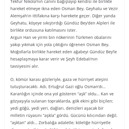
Tekfur Nikola’nın canını bağışlayıp kendisi ile birlikte
hareket etmeye ikna eden Osman Bey, Geyhatu ve Vezir
Alemşah’ın ittifakına karşı harekete geçer. Diğer yanda
Geyhatu, köşeye sıkıştırdığı Gündüz Bey’den Alpleri ile
birlikte ordusuna katılmasını ister.
Argun Han ve yirmi bin nökerinin Türkmen obalarını
yakıp yıkmak için yola çıktığını öğrenen Osman Bey,
Moğollarla birlikte hareket eden ağabeyi Gündüz Bey’le
hesaplaşmaya karar verir ve Şeyh Edebalı’nın
tavsiyesini alır.
O, kömür karası gözleriyle, gaza ve hürriyet ateşini
tutuşturacaktı. Adı, Ertuğrul Gazi oğlu Osman’dı…
Karanlığın içinde ona yol gösteren “aşk” oldu… Kan ve
gözyaşıyla sulanan topraklarda, gök ekini gibi biçilen;
yedi göğü, yedi yeri, dağları, denizleri aşacak bir
milletin rüyasını “aşkla” gördü. Gücünü kılıcından değil,
“aşktan” aldı… Zorbalığa adaletle; köleliğe hürriyetle