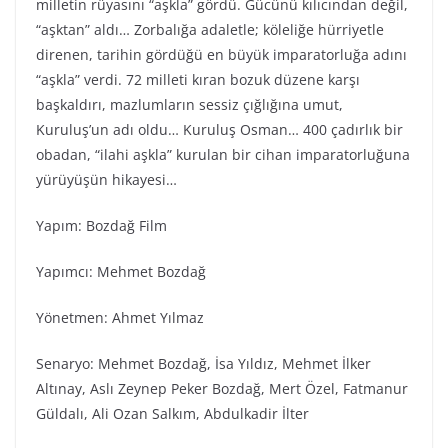
milletin rüyasını “aşkla” gördü. Gücünü kılıcından değil,
“aşktan” aldı… Zorbalığa adaletle; köleliğe hürriyetle
direnen, tarihin gördüğü en büyük imparatorluğa adını
“aşkla” verdi. 72 milleti kıran bozuk düzene karşı
başkaldırı, mazlumların sessiz çığlığına umut,
Kuruluş’un adı oldu… Kuruluş Osman… 400 çadırlık bir
obadan, “ilahi aşkla” kurulan bir cihan imparatorluğuna
yürüyüşün hikayesi…
Yapım: Bozdağ Film
Yapımcı: Mehmet Bozdağ
Yönetmen: Ahmet Yılmaz
Senaryo: Mehmet Bozdağ, İsa Yıldız, Mehmet İlker
Altınay, Aslı Zeynep Peker Bozdağ, Mert Özel, Fatmanur
Güldalı, Ali Ozan Salkım, Abdulkadir İlter