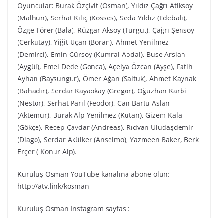
Oyuncular: Burak Özçivit (Osman), Yıldız Çağrı Atiksoy
(Malhun), Serhat Kılıç (Kosses), Seda Yıldız (Edebalı),
Özge Törer (Bala), Rüzgar Aksoy (Turgut), Çağrı Şensoy
(Cerkutay), Yiğit Uçan (Boran), Ahmet Yenilmez
(Demirci), Emin Gürsoy (Kumral Abdal), Buse Arslan
(Aygül), Emel Dede (Gonca), Açelya Özcan (Ayşe), Fatih
Ayhan (Baysungur), Ömer Ağan (Saltuk), Ahmet Kaynak
(Bahadır), Serdar Kayaokay (Gregor), Oğuzhan Karbi
(Nestor), Serhat Parıl (Feodor), Can Bartu Aslan
(Aktemur), Burak Alp Yenilmez (Kutan), Gizem Kala
(Gökçe), Recep Çavdar (Andreas), Rıdvan Uludaşdemir
(Diago), Serdar Akülker (Anselmo), Yazmeen Baker, Berk
Erçer ( Konur Alp).
Kuruluş Osman YouTube kanalına abone olun:
http://atv.link/kosman
Kuruluş Osman Instagram sayfası: