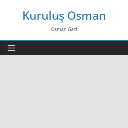
Skip
Kuruluş Osman
to
content
Osman Gazi